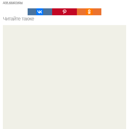
для квартиры
Читайте также
Комфортный интерьер в нейтральных тонах.
В этом просторном пентхаусе с шестью спальнями