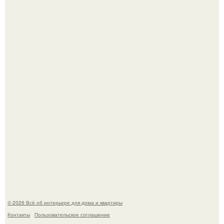
Среди сосен. Этот дом словно вырос среди деревьев, и
жизнь здесь течет в собственном ритме - спокойно, без
спешки и лишнего шума.
Дримскроллинг - новый формат мечтательности.
© 2026 Всё об интерьере для дома и квартиры
Контакты
Пользовательское соглашение