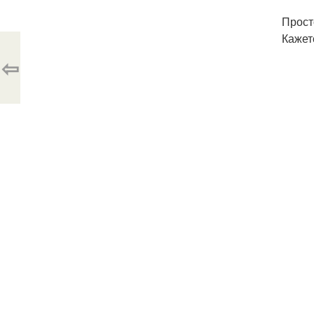
Прост
Кажетс
⇦