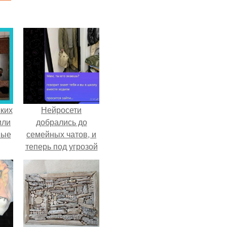
ких
Нейросети
или
добрались до
ные
семейных чатов, и
теперь под угрозой
мамины нервы.