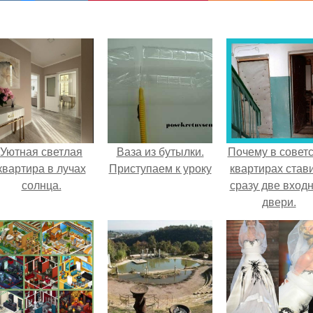
Уютная светлая
Ваза из бутылки.
Почему в советс
квартира в лучах
Приступаем к уроку
квартирах став
солнца.
сразу две вход
двери.