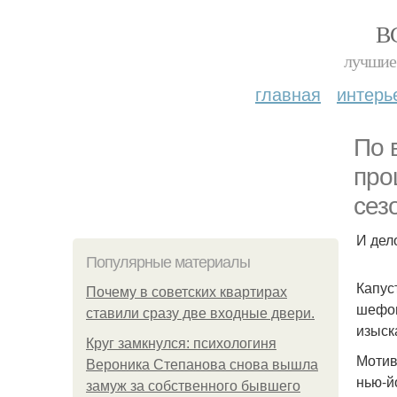
В
лучшие 
главная
интерь
По 
про
сез
И дело
Популярные материалы
Капус
Почему в советских квартирах
шефов
ставили сразу две входные двери.
изыск
Круг замкнулся: психологиня
Мотивы
Вероника Степанова снова вышла
нью-й
замуж за собственного бывшего