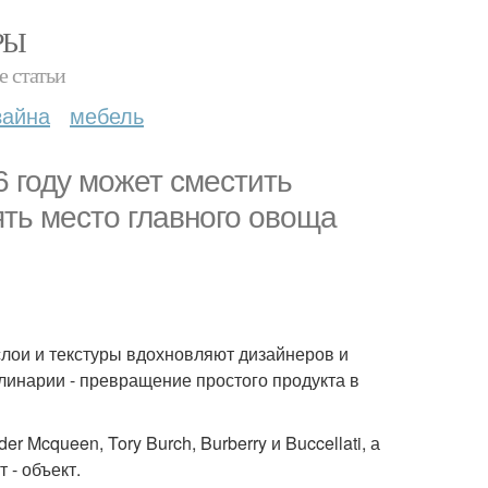
РЫ
е статьи
зайна
мебель
6 году может сместить
ять место главного овоща
слои и текстуры вдохновляют дизайнеров и
улинарии - превращение простого продукта в
 Mcqueen, Tory Burch, Burberry и Buccellati, а
 - объект.