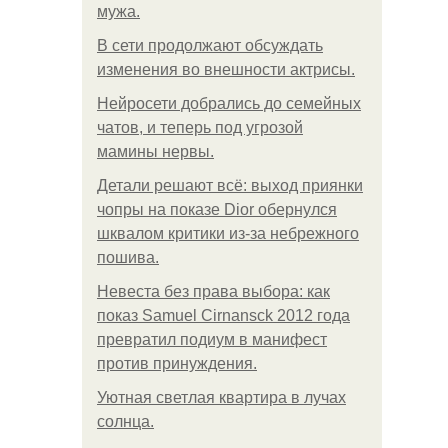
мужа.
В сети продолжают обсуждать
изменения во внешности актрисы.
Нейросети добрались до семейных
чатов, и теперь под угрозой
мамины нервы.
Детали решают всё: выход приянки
чопры на показе Dior обернулся
шквалом критики из-за небрежного
пошива.
Невеста без права выбора: как
показ Samuel Cirnansck 2012 года
превратил подиум в манифест
против принуждения.
Уютная светлая квартира в лучах
солнца.