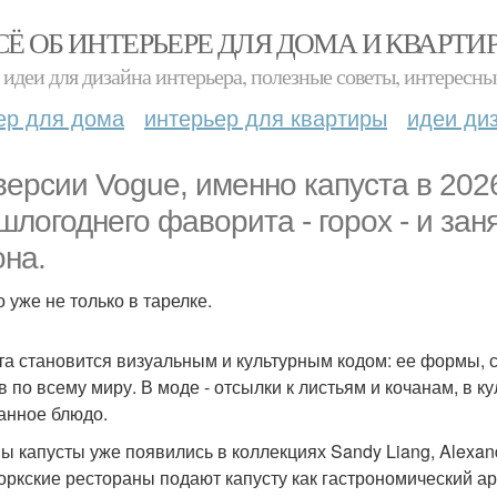
СЁ ОБ ИНТЕРЬЕРЕ ДЛЯ ДОМА И КВАРТИ
идеи для дизайна интерьера, полезные советы, интересны
ер для дома
интерьер для квартиры
идеи ди
версии Vogue, именно капуста в 202
шлогоднего фаворита - горох - и зан
она.
 уже не только в тарелке.
та становится визуальным и культурным кодом: ее формы, 
 по всему миру. В моде - отсылки к листьям и кочанам, в к
анное блюдо.
 капусты уже появились в коллекциях Sandy Liang, Alexander
оркские рестораны подают капусту как гастрономический арт