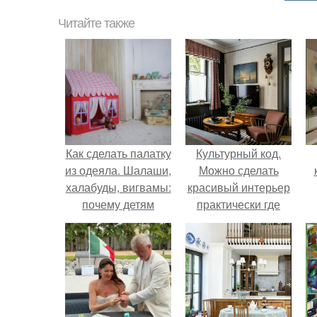
Читайте также
Как сделать палатку
Культурный код.
из одеяла. Шалаши,
Можно сделать
халабуды, вигвамы:
красивый интерьер
почему детям
практически где
полезно строить
угодно.
домики