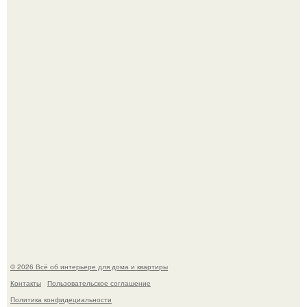
Сокровища из Hoff.
Эко - панно "Песочный Берег":
© 2026 Всё об интерьере для дома и квартиры
Контакты
Пользовательское соглашение
Политика конфидециальности