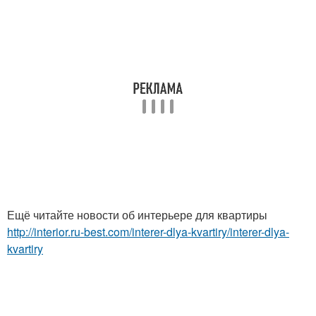
Ещё читайте новости об интерьере для квартиры
http://interior.ru-best.com/interer-dlya-kvartiry/interer-dlya-
kvartiry