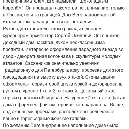
предпринимателем. Его называли "Шоколадным
Королём". Он продавал лакомства не , внимание, только
в России, но и за границей. Дом Веге напоминает об
итальянском палаццо эпохи возрождения.
Руководил строительством громады с двором -
курдонером архитектор Сергей Осипович Овсянников.
Доходный дом насквозь духом неоклассицизма
пропитан. Интересно оформление парадного въезда во
двор - декоративная колоннада и скульптуры молодых
атлантов. Овсянников значительно увеличил
традиционную для Петербурга арку, прорезав для этого
фасад здания на высоту двух этажей. Стены здания
оформлены терразитовой штукатуркой и декорированы
рустом в уровне 1-го и 2-го этажей. Цокольный этаж
серым гранитом облицован. На уровне 2-го этажа фасад
дома оформлен фризом героического характера. Выше,
над оконными проёмами, расположены рельефные
панно и горельефные женские головки.
По желанию Веге внутреннее наполнение дома было