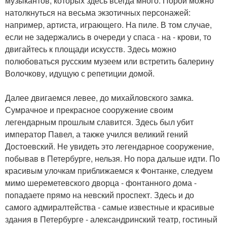
музыкантов, которых здесь всегда много. Порой можно
натолкнуться на весьма экзотичных персонажей:
например, артиста, играющего. На пиле. В том случае,
если не задержались в очереди у спаса - на - крови, то
двигайтесь к площади искусств. Здесь можно
полюбоваться русским музеем или встретить балерину
Волочкову, идущую с репетиции домой.
Далее двигаемся левее, до михайловского замка.
Сумрачное и прекрасное сооружение своим
легендарным прошлым славится. Здесь был убит
император Павел, а также учился великий гений
Достоевский. Не увидеть это легендарное сооружение,
побывав в Петербурге, нельзя. Но пора дальше идти. По
красивым улочкам приближаемся к Фонтанке, следуем
мимо шереметевского дворца - фонтанного дома -
попадаете прямо на невский проспект. Здесь и до
самого адмиралтейства - самые известные и красивые
здания в Петербурге - александринский театр, гостиный