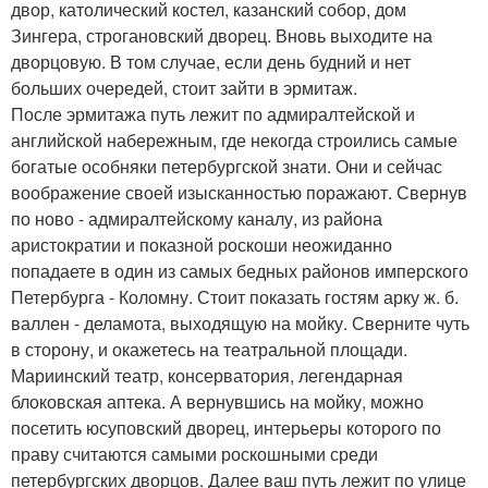
двор, католический костел, казанский собор, дом
Зингера, строгановский дворец. Вновь выходите на
дворцовую. В том случае, если день будний и нет
больших очередей, стоит зайти в эрмитаж.
После эрмитажа путь лежит по адмиралтейской и
английской набережным, где некогда строились самые
богатые особняки петербургской знати. Они и сейчас
воображение своей изысканностью поражают. Свернув
по ново - адмиралтейскому каналу, из района
аристократии и показной роскоши неожиданно
попадаете в один из самых бедных районов имперского
Петербурга - Коломну. Стоит показать гостям арку ж. б.
валлен - деламота, выходящую на мойку. Сверните чуть
в сторону, и окажетесь на театральной площади.
Мариинский театр, консерватория, легендарная
блоковская аптека. А вернувшись на мойку, можно
посетить юсуповский дворец, интерьеры которого по
праву считаются самыми роскошными среди
петербургских дворцов. Далее ваш путь лежит по улице