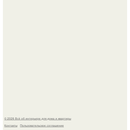
Детали решают всё: выход приянки чопры на показе Dior
обернулся шквалом критики из-за небрежного пошива.
69-Летний житель Италии создал фальшивый античный
амфитеатр и долгое время успешно выдавал его за
настоящее историческое наследие.
© 2026 Всё об интерьере для дома и квартиры
Контакты
Пользовательское соглашение