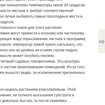
при показателях температуры около 20 градусов.
ности листьев и требует соответственной
леи лучше выбирать самые прохладные места в
радусов.
тельного покоя для этого растения
словия могут привести к полному или частичному
ирующее жару опрыскивание листьев в программу
⇨
нтроле температур зимой нужно учитывать, что
енно она не должна ни в коем случае падать
смысле может погубить пеллею.
тегорий садовых папоротников. Эта культура
 в частом проветривании помещений. Из-за того,
 ее выносят редко, за исключением притененных
дно назвать растением влаголюбивым. Этой
нения, ни полного высыхания субстрата в
я довольно быстро, то после перелива