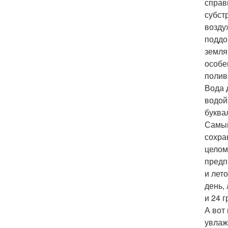
справ
субст
возду
поддо
земля
особе
полив
Вода 
водой
буква
Самый
сохра
целом
предп
и лет
день,
и 24 
А вот
увлаж