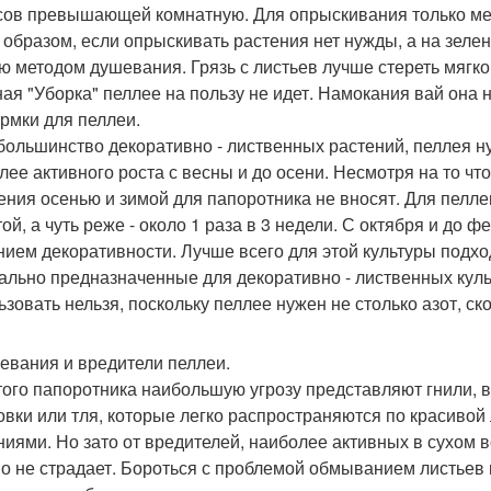
сов превышающей комнатную. Для опрыскивания только ме
 образом, если опрыскивать растения нет нужды, а на зеле
ю методом душевания. Грязь с листьев лучше стереть мягкой
ая "Уборка" пеллее на пользу не идет. Намокания вай она 
рмки для пеллеи.
 большинство декоративно - лиственных растений, пеллея н
лее активного роста с весны и до осени. Несмотря на то чт
ения осенью и зимой для папоротника не вносят. Для пелле
той, а чуть реже - около 1 раза в 3 недели. С октября и до
нием декоративности. Лучше всего для этой культуры подх
ально предназначенные для декоративно - лиственных куль
ьзовать нельзя, поскольку пеллее нужен не столько азот, с
евания и вредители пеллеи.
того папоротника наибольшую угрозу представляют гнили,
овки или тля, которые легко распространяются по красивой
ниями. Но зато от вредителей, наиболее активных в сухом в
о не страдает. Бороться с проблемой обмыванием листьев 