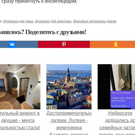
 сразу прибегнуть к инсектицидам.
и:
Интерьер для дома
,
Интерьер для квартиры
,
Красивые интерьеры домов
авилось? Поделитесь с друзьями!
тильный ремонт в
Достопримечательности
Нейросети
двушке - мечта
латвии. Латвия -
добрались д
еальностью стала!
жемчужина
семейных чатов
Балтики, которая
теперь под угро