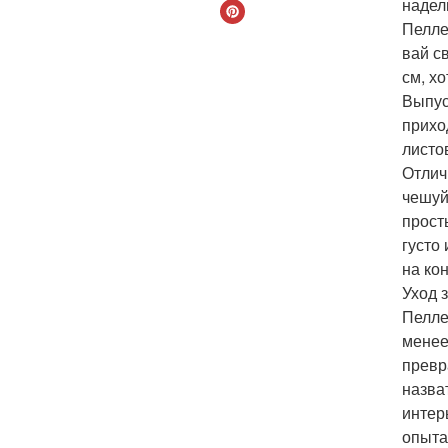
надел
Пелле
вай с
см, х
Выпус
прихо
листо
Отлич
чешуй
прост
густо
на ко
Уход 
Пелле
менее
превр
назва
интер
опыта