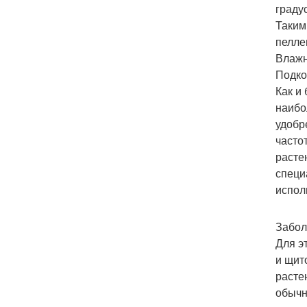
граду
Таким
пелле
Влажн
Подко
Как и
наибо
удобр
часто
расте
специ
испол
Забол
Для э
и щит
расте
обычн