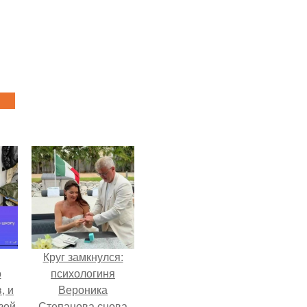
Круг замкнулся:
о
психологиня
, и
Вероника
зой
Степанова снова