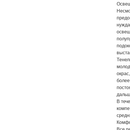
Освещ
Несмо
предо
нужда
освещ
полуп
подок
выста
Тенел
молод
окрас
более
посто
дальше
В теч
компе
средн
Комфо
Все п