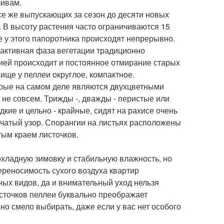
ливам.
все же выпускающих за сезон до десяти новых
 В высоту растения часто ограничиваются 15
ие у этого папоротника происходят непрерывно.
 активная фаза вегетации традиционно
ацией происходит и постоянное отмирание старых
ище у пеллеи округлое, компактное.
торые на самом деле являются двухцветными
 не совсем. Трижды -, дважды - перистые или
кие и цельно - крайные, сидят на рахисе очень
чатый узор. Спорангии на листьях расположены
тым краем листочков.
охладную зимовку и стабильную влажность, но
реносимость сухого воздуха квартир
ных видов, да и внимательный уход нельзя
сточков пеллеи буквально преображает
но смело выбирать, даже если у вас нет особого