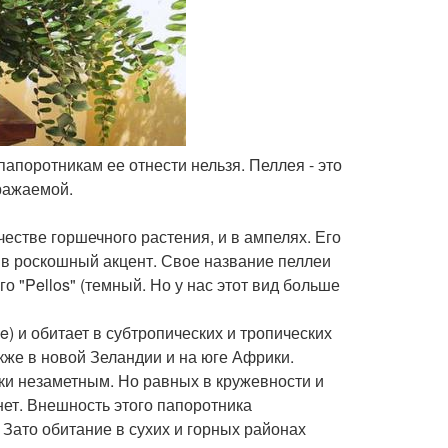
папоротникам ее отнести нельзя. Пеллея - это
ражаемой.
естве горшечного растения, и в ампелях. Его
 в роскошный акцент. Свое название пеллеи
о "Pellos" (темный. Но у нас этот вид больше
) и обитает в субтропических и тропических
кже в новой Зеландии и на юге Африки.
ки незаметным. Но равных в кружевности и
ет. Внешность этого папоротника
 Зато обитание в сухих и горных районах