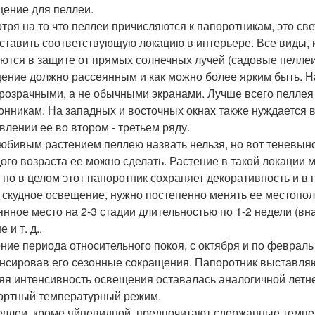
ение для пеллеи.
тря на то что пеллеи причисляются к папоротникам, это с
ставить соответствующую локацию в интерьере. Все виды, к
ются в защите от прямых солнечных лучей (садовые пеллеи 
ение должно рассеянным и как можно более ярким быть. Н
розрачными, а не обычными экранами. Лучше всего пеллея
онникам. На западных и восточных окнах также нуждается 
влении ее во втором - третьем ряду.
юбивым растением пеллею назвать нельзя, но вот теневын
ого возраста ее можно сделать. Растение в такой локации 
, но в целом этот папоротник сохраняет декоративность и в 
 скудное освещение, нужно постепенно менять ее местопо
янное место на 2-3 стадии длительностью по 1-2 недели (вн
 и т. д..
ение периода относительного покоя, с октября и по феврал
нсировав его сезонные сокращения. Папоротник выставляют
яя интенсивность освещения оставалась аналогичной летн
ртный температурный режим.
еллеи, кроме яйцевидной, предпочитают сдержанные темпе