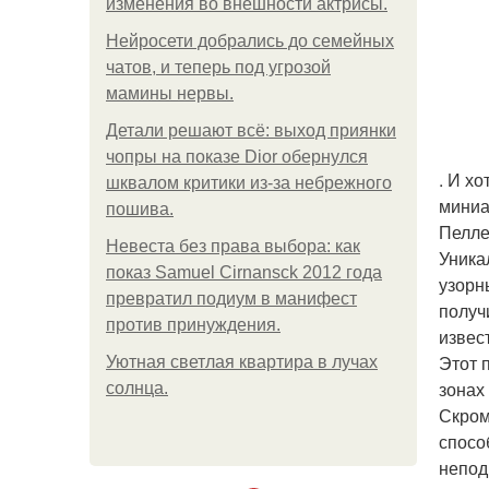
изменения во внешности актрисы.
Нейросети добрались до семейных
чатов, и теперь под угрозой
мамины нервы.
Детали решают всё: выход приянки
чопры на показе Dior обернулся
. И х
шквалом критики из-за небрежного
миниа
пошива.
Пелле
Невеста без права выбора: как
Уника
показ Samuel Cirnansck 2012 года
узорн
превратил подиум в манифест
получ
против принуждения.
извес
Этот 
Уютная светлая квартира в лучах
зонах
солнца.
Скром
спосо
непод