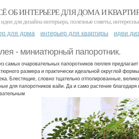
СЁ ОБ ИНТЕРЬЕРЕ ДЛЯ ДОМА И КВАРТИ
идеи для дизайна интерьера, полезные советы, интересны
ер для дома
интерьер для квартиры
идеи ди
лея - миниатюрный папоротник.
из самых очаровательных папоротников пеллея предлагает
тюрного размера и практически идеальной округлой формы.
ека. Блестящие, словно тщательно отполированные, велик
ные для папоротников вайи. Да и само растение благодаря
вательным