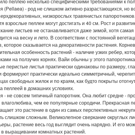
ило пеллею несколько специфическими требованиями к по
я (Pellaea) - род не слишком активно разрастающихся, но 
верхдекоративных, низкорослых травянистых папоротников.
отя взрослые пеллеи могут достигать и 40 см. Рост и развит
кание листьев не останавливается даже зимой, хотя самая
дится на весну и лето. В соответствии с постоянной вегет
в, которое сказывается на декоративности растения. Корнев
ительная особенность растений - наличие узких ребер, ко
ками на ползучих корнях. Вайи обычны у этого папоротника
ые перистые листья практически одинаковы по размеру, глад
 и формируют практически идеально симметричный, черепит
нцах свободных жилок и по краям, как будто покрыты отогну
за пеллеей в домашних условиях.
я - не совсем типичный папоротник. Она любит средне - пр
 влаголюбива, чем ее популярные сородичи. Прекрасная пе
ащает это растение в один из самых перспективных некруп
ть слишком сложным. Великолепное сверкание округлых ли
ьеры, растение весь год выглядит очень нарядно. И его мож
 в выращивании комнатных растений.