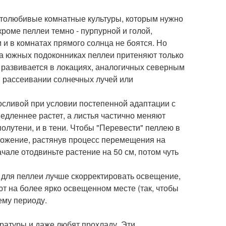
ветолюбивые комнатные культуры, которым нужно
роме пеллеи темно - пурпурной и голой,
и в комнатах прямого солнца не боятся. Но
а южных подоконниках пеллеи притеняют только
 развивается в локациях, аналогичных северным
в рассеивании солнечных лучей или
осливой при условии постепенной адаптации с
медленнее растет, а листья частично меняют
полутени, и в тени. Чтобы "Перевести" пеллею в
ложение, растянув процесс перемещения на
ачале отодвиньте растение на 50 см, потом чуть
ь для пеллеи лучше скорректировать освещение,
 на более ярко освещенном месте (так, чтобы
ему периоду.
ратуры и даже любят прохладу. Эти