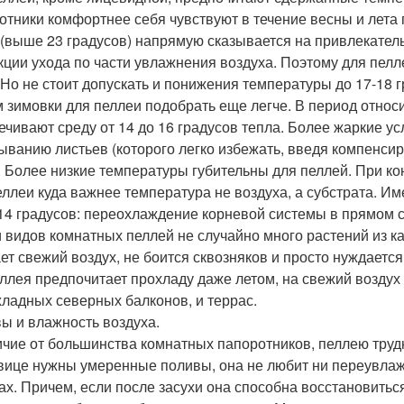
отники комфортнее себя чувствуют в течение весны и лета 
(выше 23 градусов) напрямую сказывается на привлекатель
кции ухода по части увлажнения воздуха. Поэтому для пел
 Но не стоит допускать и понижения температуры до 17-18 г
 зимовки для пеллеи подобрать еще легче. В период относи
ечивают среду от 14 до 16 градусов тепла. Более жаркие у
ыванию листьев (которого легко избежать, введя компенс
. Более низкие температуры губительны для пеллей. При ко
еллеи куда важнее температура не воздуха, а субстрата. Им
14 градусов: переохлаждение корневой системы в прямом 
 видов комнатных пеллей не случайно много растений из ка
ет свежий воздух, не боится сквозняков и просто нуждается
еллея предпочитает прохладу даже летом, на свежий воздух
хладных северных балконов, и террас.
ы и влажность воздуха.
ичие от большинства комнатных папоротников, пеллею тру
вице нужны умеренные поливы, она не любит ни переувлаж
ах. Причем, если после засухи она способна восстановитьс