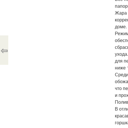
папор
Жара 
корре
доме.
Режим
обесп
сбрас
⇦
ухода
для п
ниже 
Среди
обожа
что п
и про
Полив
В отл
краса
горшк