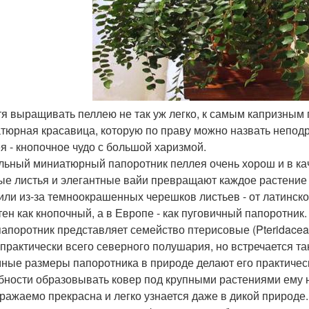
отя выращивать пеллею не так уж легко, к самым капризным 
тюрная красавица, которую по праву можно назвать непод
я - кнопочное чудо с большой харизмой.
льный миниатюрный папоротник пеллея очень хорош и в кач
ые листья и элегантные вайи превращают каждое растение
или из-за темноокрашенных черешков листьев - от латинског
тен как кнопочный, а в Европе - как пуговичный папоротник.
папоротник представляет семейство птерисовые (Pteridaceae
 практически всего северного полушария, но встречается та
ные размеры папоротника в природе делают его практичес
бности образовывать ковер под крупными растениями ему н
ражаемо прекрасна и легко узнается даже в дикой природе.