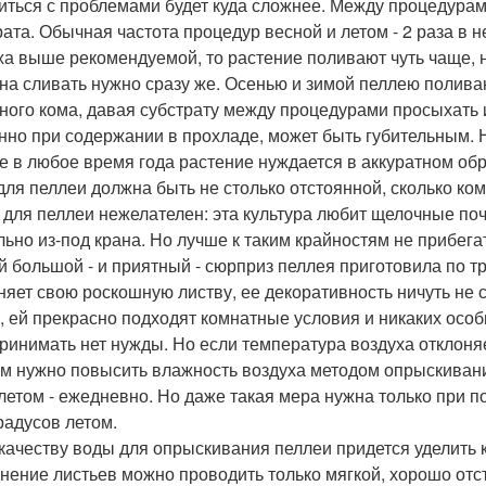
иться с проблемами будет куда сложнее. Между процедурам
рата. Обычная частота процедур весной и летом - 2 раза в н
ха выше рекомендуемой, то растение поливают чуть чаще, 
на сливать нужно сразу же. Осенью и зимой пеллею полива
ного кома, давая субстрату между процедурами просыхать и
нно при содержании в прохладе, может быть губительным. 
е в любое время года растение нуждается в аккуратном обр
для пеллеи должна быть не столько отстоянной, сколько ко
 для пеллеи нежелателен: эта культура любит щелочные по
льно из-под крана. Но лучше к таким крайностям не прибега
 большой - и приятный - сюрприз пеллея приготовила по т
няет свою роскошную листву, ее декоративность ничуть не 
, ей прекрасно подходят комнатные условия и никаких осо
ринимать нет нужды. Но если температура воздуха отклоняе
ом нужно повысить влажность воздуха методом опрыскиван
 летом - ежедневно. Но даже такая мера нужна только при
градусов летом.
 качеству воды для опрыскивания пеллеи придется уделить 
нение листьев можно проводить только мягкой, хорошо отс