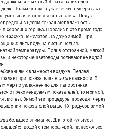
и должны высыхать 3-4 см верхних слоя
еделю. Только в том случае, если температура
но уменьшая интенсивность полива. Воду с
ют редко и в целом сокращают влажность
 в середине горшка. Перелив в это время года,
Но и засуха нежелательна даже зимой. При
ащении: лить воду на листья нельзя.
мнатной температуры. Полив отстоянной, мягкой
чвы и некоторые цветоводы поливают ее водой
ть.
ребованиям к влажности воздуха. Пеллея
страдает при показателях в 50% влажности. В
бых мер по увлажнению для папоротника
тся от рекомендуемых показателей, то и зимой,
ия листвы. Зимой эти процедуры проводят через
 повышении показателей выше 18 градусов зимой
куда большее внимание. Для этой культуры
тоявшейся водой с температурой, на несколько