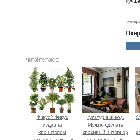
лучше
Категори
Понр
Читайте также
Фикус? Фикус
Культурный код.
С
издавна
Можно сделать
хранителем
красивый интерьер
р
домашнего уюта и
практически где