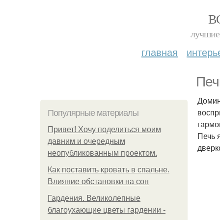
В
лучшие 
главная
интерь
Печ
Домин
воспр
Популярные материалы
гармо
Привет! Хочу поделиться моим
Печь 
давним и очередным
дверк
неопубликованным проектом.
Как поставить кровать в спальне.
Влияние обстановки на сон
Гардения. Великолепные
благоухающие цветы гардении -