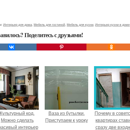
и:
Интерьер для дома
,
Мебель для гостиной
,
Мебель для кухни
,
Интерьер кухни в доме
авилось? Поделитесь с друзьями!
Культурный код.
Ваза из бутылки.
Почему в советс
Можно сделать
Приступаем к уроку
квартирах став
расивый интерьер
сразу две вход