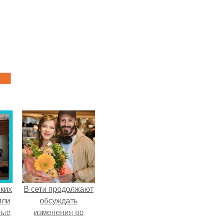
ких
В сети продолжают
или
обсуждать
ные
изменения во