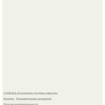
Дримскроллинг - новый формат мечтательности.
Привет всем дизайнерам интерьеров и не только!
© 2026 Всё об интерьере для дома и квартиры
Контакты
Пользовательское соглашение
Политика конфидециальности