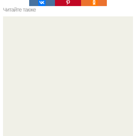
Читайте также
Сколько сохнут обои на флизелиновой основе после
поклейки. Когда высохнет клей?
В этом просторном пентхаусе с шестью спальнями