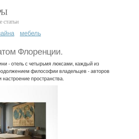
РЫ
е статьи
зайна
мебель
матом Флоренции.
ни - отель с четырьмя люксами, каждый из
продолжением философии владельцев - авторов
и настроение пространства.