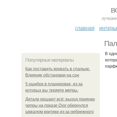
В
лучшие 
главная
интерь
Пал
В одн
котор
Популярные материалы
парфю
Как поставить кровать в спальне.
Влияние обстановки на сон
5 ошибок в планировке, из-за
которых вы теряете метры.
Детали решают всё: выход приянки
чопры на показе Dior обернулся
шквалом критики из-за небрежного