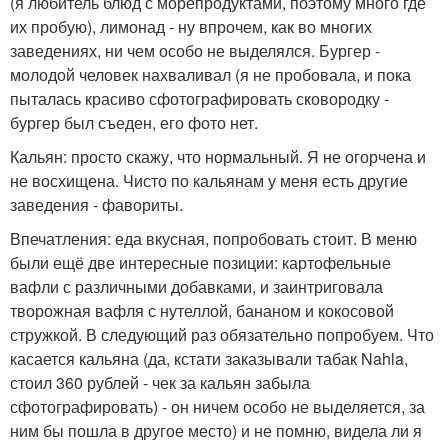
(я любитель блюд с морепродуктами, поэтому много где
их пробую), лимонад - ну впрочем, как во многих
заведениях, ни чем особо не выделялся. Бургер -
молодой человек нахваливал (я не пробовала, и пока
пыталась красиво сфотографировать сковородку -
бургер был съеден, его фото нет.
Кальян: просто скажу, что нормальный. Я не огорчена и
не восхищена. Чисто по кальянам у меня есть другие
заведения - фавориты.
Впечатления: еда вкусная, попробовать стоит. В меню
были ещё две интересные позиции: картофельные
вафли с различными добавками, и заинтриговала
творожная вафля с нутеллой, бананом и кокосовой
стружкой. В следующий раз обязательно попробуем. Что
касается кальяна (да, кстати заказывали табак Nahla,
стоил 360 рублей - чек за кальян забыла
сфотографировать) - он ничем особо не выделяется, за
ним бы пошла в другое место) и не помню, видела ли я