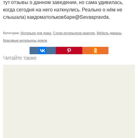
тут отзывы о данном заведении, но сама удивилась,
когда сегодня на него наткнулись. Реально о нём не
слышала) какдоматольковбаре@Sevaspravda.
Категории:
Интерьер для дома
,
Стили интерьеров квартир
,
Мебель диваны
,
Красивые интерьеры домов
Читайте также
Сантехнический шкаф в туалете.