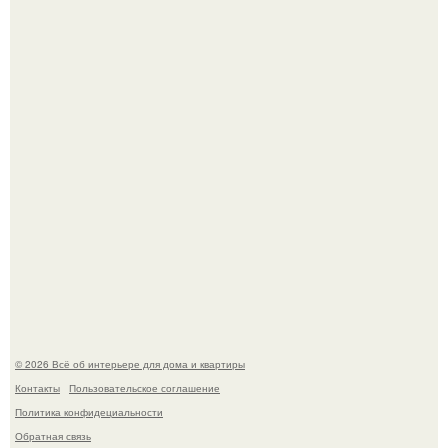
Сокровища из Hoff.
Преображение в ванной на ул. генерала Григорова, д.
36!
© 2026 Всё об интерьере для дома и квартиры
Контакты
Пользовательское соглашение
Политика конфидециальности
Обратная связь