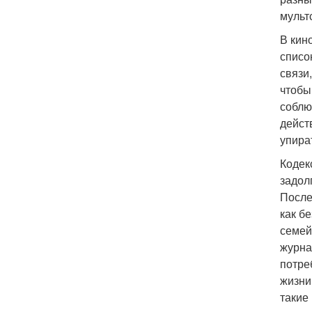
мульт
В кин
списо
связи
чтобы
соблю
дейст
упира
Кодек
задол
После
как б
семей
журна
потре
жизни
такие