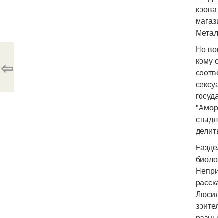
крова
магаз
Метал
Но во
кому 
⇦
соотв
сексу
госуд
"Амор
стыдл
делит
Разде
биоло
Непри
расск
Люсил
зрите
разны