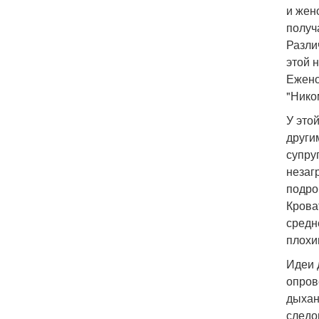
и жено
получ
Разли
этой 
Ежено
"Нико
У это
други
супру
незаг
подро
Крова
средн
плохи
Идеи 
опров
дыхан
следо