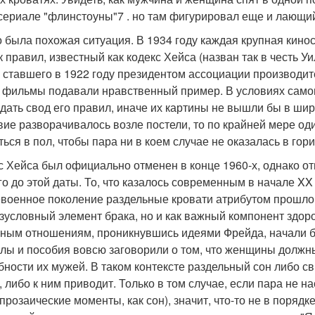
сериале "флинстоуны"7 . но там фигурировал еще и лающи
о была похожая ситуация. В 1934 году каждая крупная кино
к правил, известный как кодекс Хейса (назван так в честь 
, ставшего в 1922 году президентом ассоциации производите
 фильмы подавали нравственный пример. В условиях сам
дать свод его правил, иначе их картины не вышли бы в широ
вие разворачивалось возле постели, то по крайней мере од
ться в пол, чтобы пара ни в коем случае не оказалась в го
с Хейса был официально отменен в конце 1960-х, однако о
го до этой даты. То, что казалось современным в начале XX 
военное поколение раздельные кровати атрибутом прошлого
езусловный элемент брака, но и как важный компонент здор
ным отношениям, проникнувшись идеями Фрейда, начали бе
лы и пособия вовсю заговорили о том, что женщины должн
бности их мужей. В таком контексте раздельный сон либо с
, либо к ним приводит. Только в том случае, если пара не 
 прозаические моменты, как сон), значит, что-то не в порядк