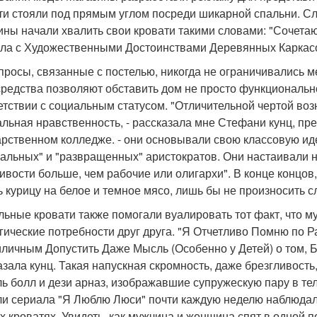
ти стояли под прямым углом посреди шикарной спальни. С
ины начали хвалить свои кровати такими словами: "Сочета
ла с Художественными Достоинствами Деревянных Каркасо
просы, связанные с постелью, никогда не ограничивались ме
средства позволяют обставить дом не просто функциональн
етствии с социальным статусом. "Отличительной чертой воз
альная нравственность, - рассказала мне Стефани кунц, пр
арственном колледже. - они основывали свою классовую иде
альных" и "развращенных" аристократов. Они настаивали н
ивости больше, чем рабочие или олигархи". В конце концов,
ь курицу на белое и темное мясо, лишь бы не произносить сл
льные кровати также помогали вуалировать тот факт, что 
гические потребности друг друга. "Я Отчетливо Помню по 
личным Допустить Даже Мысль (Особенно у Детей) о том, Б
азала кунц. Такая напускная скромность, даже брезгливость
ь болл и дези арназ, изображавшие супружескую пару в те
ли сериала "Я Люблю Люси" почти каждую неделю наблюдали
х кроватях. Увидеть, как мужчина и женщина спят в одной п