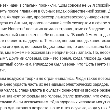
е эти идеи в спальни проникли. "Дом совсем не был спокойн
нуть после плавания в бурных водах общественной жизни. Д
ала Хилари хиндс, профессор ланкастерского университета, 
дсон из Англии, провозгласивший себя экспертом в сфере 
шие Новости" посвятил немало страниц теме соблюдения ги
овместный сон несет в себе опасность. "В любой момент ды
ом повлиять на другого. Тяжелое, неприятное дыхание мож
ли его днем, во время бодрствования, то оно вызывало бы т
ти, мы можем не осознавать неприятность запаха. Но, несом
ым". Другими словами, сон - это время, когда плохое дыха
щитный организм. Ричардсон был уверен, что "Есть Нечто Н
ти".
ым воздухом теории не ограничивались. Люди также всерьез
знанно украсть часть их невидимых электрических зарядов.
ра уэллса, специалиста в области френологии (вскоре разве
ека зависят от формы его головы. Уэллс допускал, что супру
 случаи были исключением. "Два здоровых человека могут с
рно одинакового возраста, но не в тех случаях, когда у них