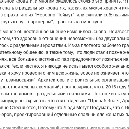
альной кровати, и многим оказалось сложно это принять. "
и спать в раздельных кроватях, так как их мужья храпели и
из страха, что их "Неверно Поймут", или считали себя каки
нуть к сну с партнером", - рассказала мне кунц.
е менее общественное мнение изменилось снова. Неизвестн
о том, что здоровые отношения невозможны без двуспальной 
лось с раздельными кроватями. Из-за плотного рабочего гр
ительному общению, а также тому, что люди стали позже ж
иях, все больше счастливых пар предпочитают ложиться на
ался: "если честно, я никогда не испытывал особого желания
ека и хочу провести с ним всю жизнь, вовсе не означает, чт
тут взаимосвязи". Архитекторы и строительные организац
но-строительных компаний, прогнозируют, что в 2016 году 
тельство домов с раздельными спальнями. Пока же из-за у
вынуждены скрывать, что спят отдельно. "Прораб Знает, Ар
авно Стесняются, Потому что Люди Могут Подумать, что с Ни
ьеров, проектировавший отдельные спальни для женатых п
и:
Идеи дизайна спальни
,
Современный интерьер квартиры
,
Идеи дизайна
,
Интерьер д