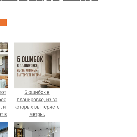
тот
5 ошибок в
рос
планировке, из-за
, и
которых вы теряете
ет в
метры.
тме
з
его