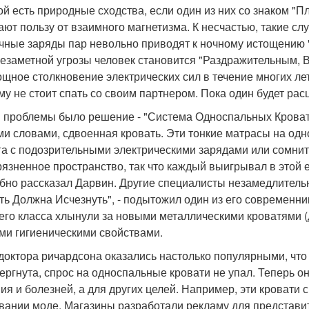
й есть природные сходства, если один из них со знаком "Плю
ают пользу от взаимного магнетизма. К несчастью, такие сл
чные заряды пар невольно приводят к ночному истощению "
незаметной угрозы человек становится "Раздражительным,
щное столкновение электрических сил в течение многих ле
му не стоит спать со своим партнером. Пока один будет расц
й проблемы было решение - "Система Односпальных Кровате
ми словами, сдвоенная кровать. Эти тонкие матрасы на од
га с подозрительными электрическими зарядами или сомнит
рязненное пространство, так что каждый выигрывал в этой 
бно рассказал Дарвин. Другие специалисты незамедлитель
ть Должна Исчезнуть", - подытожил один из его современн
его класса хлынули за новыми металлическими кроватями 
ми гигиеническими свойствами.
доктора ричардсона оказались настолько популярными, что 
ергнута, спрос на односпальные кровати не упал. Теперь о
ия и болезней, а для других целей. Например, эти кровати 
вании моде. Магазины разработали рекламу для представит