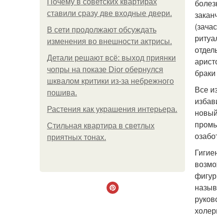
Почему в советских квартирах
болез
ставили сразу две входные двери.
закан
(зача
В сети продолжают обсуждать
ритуа
изменения во внешности актрисы.
отдел
Детали решают всё: выход приянки
арист
чопры на показе Dior обернулся
браки
шквалом критики из-за небрежного
Все и
пошива.
избав
Растения как украшения интерьера.
новый
промы
Стильная квартира в светлых
озабо
приятных тонах.
Гигие
возмо
фигур
назыв
руков
холеры