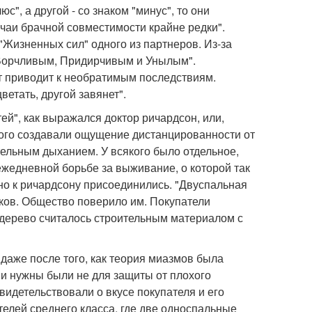
с", а другой - со знаком "минус", то они
учаи брачной совместимости крайне редки".
Жизненных сил" одного из партнеров. Из-за
 Ворчливым, Придирчивым и Унылым".
т приводит к необратимым последствиям.
ветать, другой завянет".
й", как выражался доктор ричардсон, или,
ного создавали ощущение дистанцированности от
ельным дыханием. У всякого было отдельное,
ежедневной борьбе за выживание, о которой так
но к ричардсону присоединились. "Двуспальная
иков. Общество поверило им. Покупатели
(дерево считалось строительным материалом с
даже после того, как теория миазмов была
ни нужны были не для защиты от плохого
свидетельствовали о вкусе покупателя и его
елей среднего класса, где две односпальные