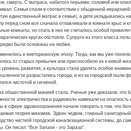
ни, смерть. С матраса, набитого перьями, соломой или опилк
чивал. Семьи спали в соответствии с обыденной иерархией
стую единственный матрас в семье), а дети укладывались н
лу перед сном все сначала отлавливали в комнате крыс и кл
ьные комнаты, но спать в них не считалось особой привиле
ократических кругах обстояло. Супруги из этого класса пол
 редко были основаны на любви.
зменилось в викторианскую эпоху. Тогда, как мы уже поняли
илось от старых привычек или приспособило их к новой жиз
 уровень развития, а культура стала уделять особое внима
шленности разрастались города, и из-за городской пыли 
тился чистотой и гигиеной.
на общественной манией стала. Ученые уже доказали, что 
жности электричества и радиоволн намекали на опасность 
ы в сфере здравоохранения начали говорить о том, что боле
аемая теория миазмов. Эдвин чедвик, главный санитарный
одство чисткой городской канализационной системы, до сам
. Он писал: "Все Запахи - это Зараза".