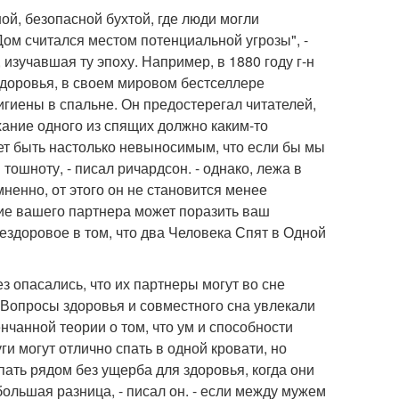
ой, безопасной бухтой, где люди могли
ом считался местом потенциальной угрозы", -
изучавшая ту эпоху. Например, в 1880 году г-н
здоровья, в своем мировом бестселлере
гиены в спальне. Он предостерегал читателей,
хание одного из спящих должно каким-то
ет быть настолько невыносимым, что если бы мы
ошноту, - писал ричардсон. - однако, лежа в
ненно, от этого он не становится менее
ние вашего партнера может поразить ваш
ездоровое в том, что два Человека Спят в Одной
 опасались, что их партнеры могут во сне
 Вопросы здоровья и совместного сна увлекали
нчанной теории о том, что ум и способности
ги могут отлично спать в одной кровати, но
пать рядом без ущерба для здоровья, когда они
 большая разница, - писал он. - если между мужем