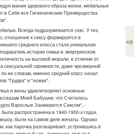
ледуя мании здорового образа жизни, мебельные
ют в Себе все Гигиенические Преимущества
в".
белью. Всегда подразумевается секс. У тех,
о, отношение к сексу формируется в
⇨
никшего среднего класса стала уникальная
еподаватель истории семьи в эвергринском
нтичность на высокой морали, в отличие от
а сексуальной скромности, даже чрезмерной
 по ее словам, именно средний класс начал
ов "Грудка" и "ножки".
мужья и жены удовлетворяют основные
Рассказам Моей Бабушки, что Считалось
удто Взрослые Занимаются Сексом", -
, была распространена в 1940-1950-х годах.
лешоу, были на самом деле женаты. Однако
, как парочка разговаривает, устроившись в
остели, можно было , внимание, только в