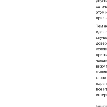
двусп
хотел
этом 
привык
Тем н
идея 
случи
довер
услов
призн
челов
вижу 
жилищ
строи
пары 
все Р
интер
Категори