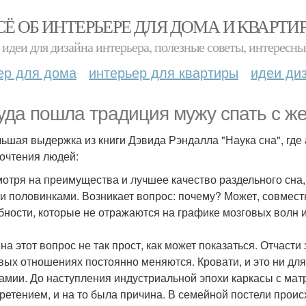
СЁ ОБ ИНТЕРЬЕРЕ ДЛЯ ДОМА И КВАРТИ
идеи для дизайна интерьера, полезные советы, интересны
ер для дома
интерьер для квартиры
идеи ди
уда пошла традиция мужу спать с же
ьшая выдержка из книги Дэвида Рэндалла "Наука сна", где 
очтения людей:
мотря на преимущества и лучшее качество раздельного сна
и половинками. Возникает вопрос: почему? Может, совмест
бности, которые не отражаются на графике мозговых волн 
на этот вопрос не так прост, как может показаться. Отчасти
вых отношениях постоянно меняются. Кровати, и это ни для 
амии. До наступления индустриальной эпохи каркасы с м
ретением, и на то была причина. В семейной постели прои