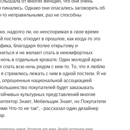
Я слышала от многих женщин, что они очень
ли пинались. Однако они опасались заговорить об
ми-то неправильными, раз не способны
о, надолго ли, но неоспоримая в свое время
постели, отходит в прошлое, как когда-то это
афика, благодаря более открытому и
ениться и не желают спать в некомфортных
 ночь в отдельные кровати. Один молодой врач
 спать всю ночь рядом с кем-то. То, что я люблю
о я стремлюсь лежать с ним в одной постели. Я не
ии, опрошенные национальной ассоциацией
большинство покупателей будет заказывать
стойчивых культурных представлений многие
хитектор Знает, Мебельщик Знает, но Покупатели
ми Что-то не так", - рассказал один дизайнер
ар.
еревянных домов
,
Интерьер для дома
,
Дизайн интерьера дома