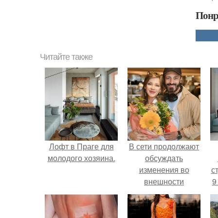
Понр
Читайте также
Лофт в Праге для
В сети продолжают
молодого хозяина.
обсуждать
изменения во
ст
внешности
9
актрисы.