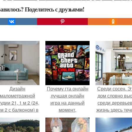
авилось? Поделитесь с друзьями!
Дизайн
Почему гта онлайн
Среди сосен. Э
малометражной
лучшая онлайн
дом словно вы
удии 21, 1 м 2 (24,
игра на данный
среди деревьев
 м 2 с балконом) в
момент,
жизнь здесь теч
Краснодаре.
развернутый
собственном ри
анализ от боярена!
- спокойно, бе
спешки и лишн