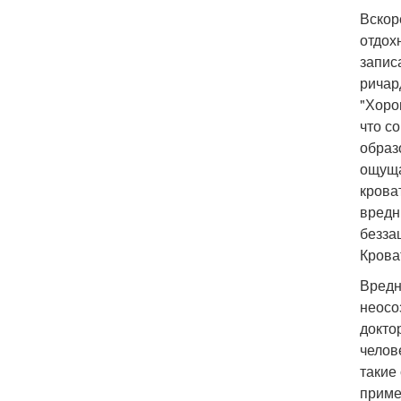
Вскор
отдох
запис
ричар
"Хоро
что с
образ
ощуща
крова
вредн
безза
Крова
Вредн
неосо
докто
челов
такие
приме