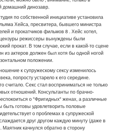
й домашний динозавр.
студия по собственной инициативе установила
Уильяма Хейса, пресвитера, бывшего министра
лей и прокатчиков фильмов 8 . Хейс хотел,
оцензуры режиссеры вынуждены были
кий прокат. В том случае, если в какой-то сцене
ин из актеров должен был хотя бы одной ногой
ризонтальном положении.
тношение к супружескому сексу изменилось
века, попросту устарело к его середине.
 считало. Секс стал восприниматься не только
овых отношений. Консультанты по брачно-
спокоиться о "Фригидных" женах, а различные
ы быть готовы удовлетворить половые
видетельствует о проблемах в супружеской
наслаждается друг другом каждую минуту (даже в
е. Маятник качнулся обратно в сторону