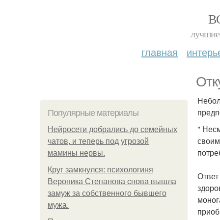
В
лучшие 
главная
интерь
Отк
Небол
предп
Популярные материалы
" Нес
Нейросети добрались до семейных
своим
чатов, и теперь под угрозой
потре
мамины нервы.
Круг замкнулся: психологиня
Ответ 
Вероника Степанова снова вышла
здоро
замуж за собственного бывшего
моног
мужа.
приоб