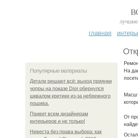
В
лучшие 
главная
интерь
Отк
Ремон
На да
Популярные материалы
посет
Детали решают всё: выход приянки
чопры на показе Dior обернулся
Масшт
шквалом критики из-за небрежного
котор
пошива.
Привет всем дизайнерам
От пр
интерьеров и не только!
найде
Невеста без права выбора: как
Остал