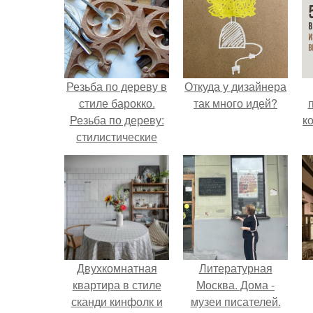
Резьба по дереву в
Откуда у дизайнера
стиле барокко.
так много идей?
Резьба по дереву:
к
стилистические
направления и
характерные узоры.
Двухкомнатная
Литературная
квартира в стиле
Москва. Дома -
сканди кинфолк и
музеи писателей.