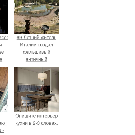
всё:
69-Летний житель
и
Италии создал
зе
фальшивый
я
античный
ки
амфитеатр и
го
долгое время
успешно выдавал
его за настоящее
историческое
наследие.
Опишите интерьер
ают
кухни в 2-3 словах.
 -