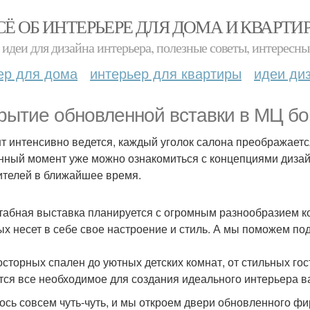
СЁ ОБ ИНТЕРЬЕРЕ ДЛЯ ДОМА И КВАРТИ
идеи для дизайна интерьера, полезные советы, интересны
ер для дома
интерьер для квартиры
идеи ди
рытие обновленной вставки в МЦ бо
т интенсивно ведется, каждый уголок салона преображаетс
нный момент уже можно ознакомиться с концепциями дизай
ителей в ближайшее время.
абная выставка планируется с огромным разнообразием ко
ых несет в себе свое настроение и стиль. А мы поможем по
осторных спален до уютных детских комнат, от стильных го
тся все необходимое для создания идеального интерьера в
ось совсем чуть-чуть, и мы откроем двери обновленного ф