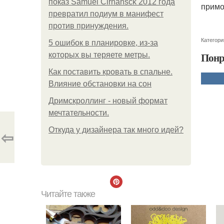
показ Samuel Cirnansck 2012 года
примо
превратил подиум в манифест
против принуждения.
Категори
5 ошибок в планировке, из-за
Понр
которых вы теряете метры.
Как поставить кровать в спальне.
Влияние обстановки на сон
Дримскроллинг - новый формат
мечтательности.
Откуда у дизайнера так много идей?
⇦
Читайте также