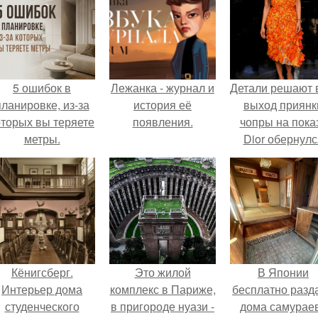
5 ошибок в
Лежанка - журнал и
Детали решают 
планировке, из-за
история её
выход приянк
оторых вы теряете
появления.
чопры на пока
метры.
Dior обернулс
шквалом крити
из-за небрежно
пошива.
Кёнигсберг.
Это жилой
В Японии
Интерьер дома
комплекс в Париже,
бесплатно разд
студенческого
в пригороде нуази -
дома самураев