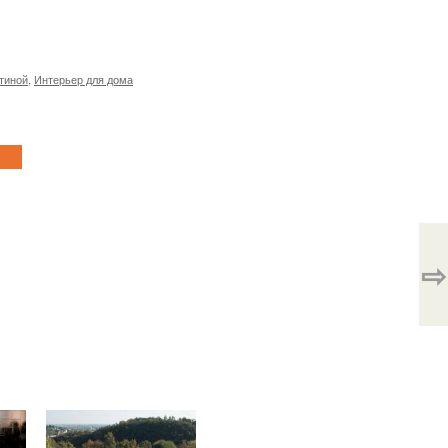
тиной
,
Интерьер для дома
⇨