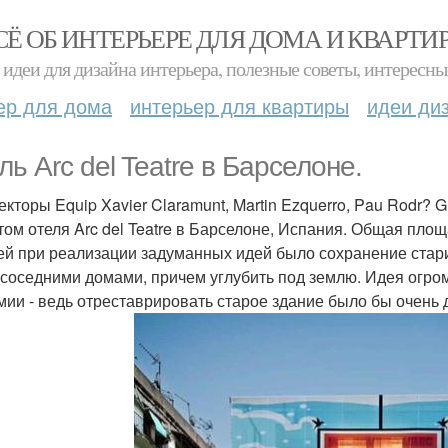
СЁ ОБ ИНТЕРЬЕРЕ ДЛЯ ДОМА И КВАРТИ
идеи для дизайна интерьера, полезные советы, интересны
ер для дома
интерьер для квартиры
идеи ди
ль Arc del Teatre в Барселоне.
екторы Equip Xavier Claramunt, Martin Ezquerro, Pau Rodr? 
том отеля Arc del Teatre в Барселоне, Испания. Общая площа
ей при реализации задуманных идей было сохранение стари
 соседними домами, причем углубить под землю. Идея огром
мии - ведь отреставрировать старое здание было бы очень 