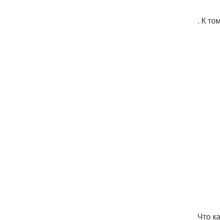
. К т
Что к