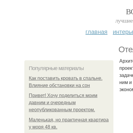
В
лучшие 
главная
интерь
Оте
Архит
проек
Популярные материалы
задач
Как поставить кровать в спальне.
ним и
Влияние обстановки на сон
эконо
Привет! Хочу поделиться моим
давним и очередным
неопубликованным проектом.
Маленькая, но практичная квартира
у моря 48 кв.