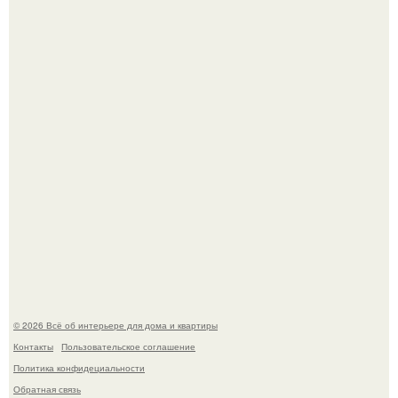
Готовясь к поездке, мы листали путеводители по городу
и наткнулись на фотографию белого дворца.
Квартира дипломата. Дизайнер Татьяна Сорокина -
Ильина создала классический интерьер для возрастной
пары в квартире площадью 82, 5 кв.
© 2026 Всё об интерьере для дома и квартиры
Контакты
Пользовательское соглашение
Политика конфидециальности
Обратная связь