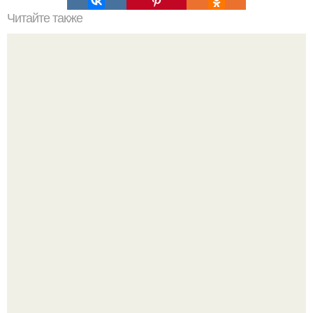
Читайте также
Дизайн / интерьер / стиль - Smashdesign.
Детали решают всё: выход приянки чопры на показе Dior
обернулся шквалом критики из-за небрежного пошива.