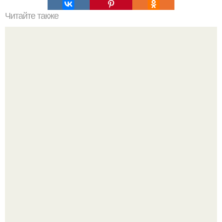
Читайте также
Женщины спрашивают, как привлечь достойного
мужчину и оставаться для него интересной.
Визуализация квартиры в ЖК "Булычев".