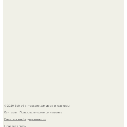
Кёнигсберг. Интерьер дома студенческого братства
"Германия".
Это жилой комплекс в Париже, в пригороде нуази - ле -
гран.
© 2026 Всё об интерьере для дома и квартиры
Контакты
Пользовательское соглашение
Политика конфидециальности
Обратная связь