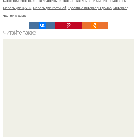
Категории:
Интерьер для квартиры
,
Интерьер для дома
,
Дизайн интерьера дома
,
Мебель для кухни
,
Мебель для гостиной
,
Красивые интерьеры домов
,
Интерьер
частного дома
Читайте также
Как визуально "Приподнять" потолок: 10 дизайнерских
приемов.