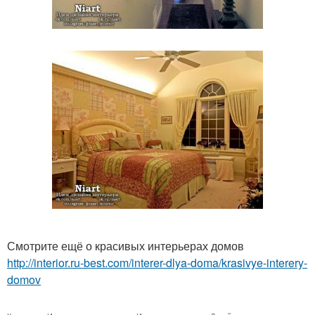
Смотрите ещё о красивых интерьерах домов
http://interior.ru-best.com/interer-dlya-doma/krasivye-interery-
domov