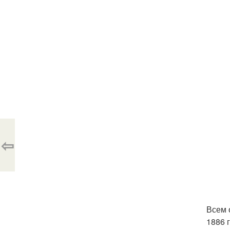
⇦
Всем 
1886 