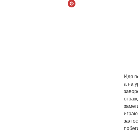
Идя п
а на 
завор
ограж
замет
играю
зал о
побег