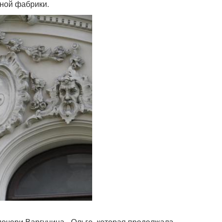
жной фабрики.
дочери Варгунина - Ольге, которая продолжала