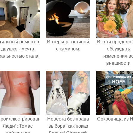
тильный ремонт в
Интерьер гостиной
В сети продолж
двушке - мечта
с камином.
обсуждать
еальностью стала!
изменения в
внешности
актрисы.
Проиллюстрированные
Невеста без права
Сокровища из Ho
Люди": Томас
выбора: как показ
майландер
Samuel Cirnansck