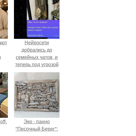
ают
Нейросети
добрались до
о
семейных чатов, и
теперь под угрозой
мамины нервы.
ff.
Эко - панно
"Песочный Берег":