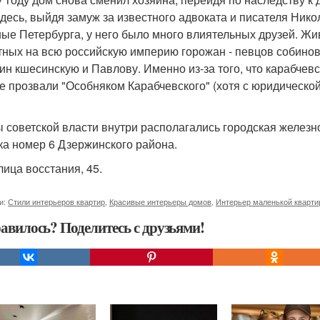
здесь, выйдя замуж за известного адвоката и писателя Ник
ные Петербурга, у него было много влиятельных друзей. Жи
тных на всю российскую империю горожан - певцов собино
ин кшесинскую и Павлову. Именно из-за того, что карабчев
е прозвали "Особняком Карабчевского" (хотя с юридической
ы советской власти внутри располагались городская желез
ка номер 6 Дзержинского района.
лица восстания, 45.
и:
Стили интерьеров квартир
,
Красивые интерьеры домов
,
Интерьер маленькой кварт
авилось? Поделитесь с друзьями!