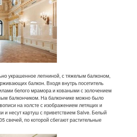
льно украшенное лепниной, с тяжелым балконом,
ерживающих балкон. Входя внутрь посетитель
илами белого мрамора и коваными с золочением
ным балкончиком. На балкончике можно было
вописи на холсте с изображением летящих и
и и несут картуш с приветствием Salve. Белый
05 свечей, по которой сбегают растительные