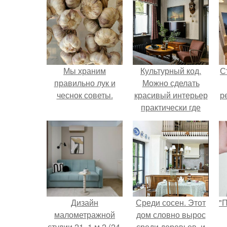
Мы храним
Культурный код.
С
правильно лук и
Можно сделать
чеснок советы.
красивый интерьер
р
практически где
угодно.
Дизайн
Среди сосен. Этот
"
малометражной
дом словно вырос
студии 21, 1 м 2 (24,
среди деревьев, и