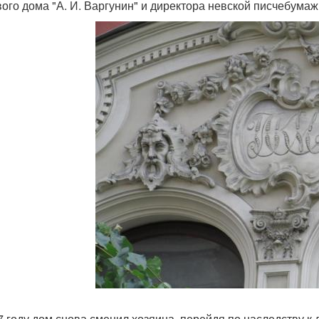
вого дома "А. И. Варгунин" и директора невской писчебума
7 году дом снова сменил хозяина, перейдя по наследству к 