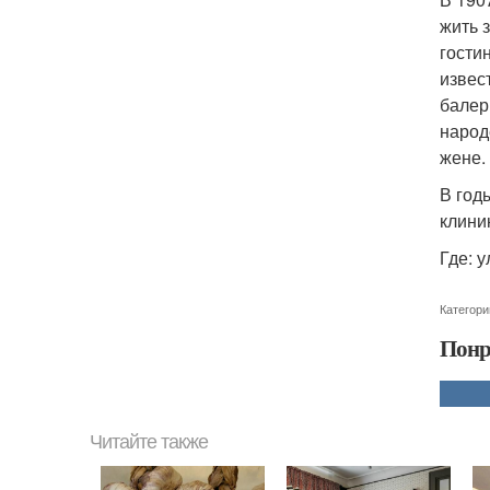
жить 
гости
извес
балер
народ
жене.
В год
клини
Где: у
Категори
Понр
Читайте также