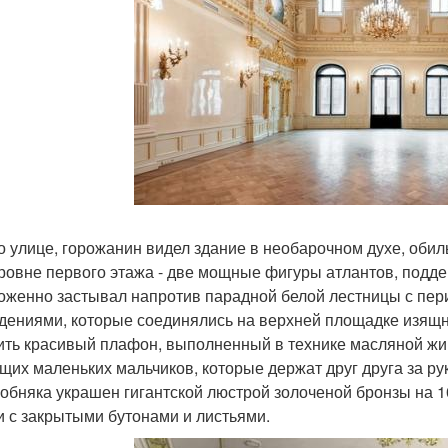
о улице, горожанин видел здание в необарочном духе, оби
уровне первого этажа - две мощные фигуры атлантов, подд
оженно застывал напротив парадной белой лестницы с пер
дениями, которые соединялись на верхней площадке изящ
ить красивый плафон, выполненный в технике масляной жи
щих маленьких мальчиков, которые держат друг друга за рук
собняка украшен гигантской люстрой золоченой бронзы на 1
и с закрытыми бутонами и листьями.