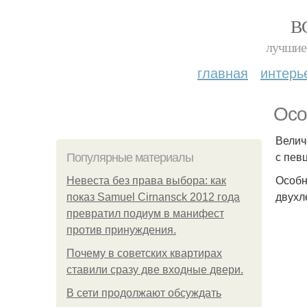
В
лучшие 
главная
интерь
Осо
Велич
с пев
Популярные материалы
Особн
Невеста без права выбора: как
двухл
показ Samuel Cirnansck 2012 года
превратил подиум в манифест
против принуждения.
Почему в советских квартирах
ставили сразу две входные двери.
В сети продолжают обсуждать