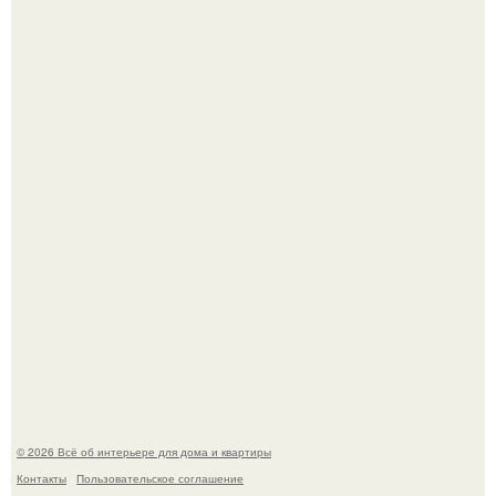
Квартира дипломата. Дизайнер Татьяна Сорокина -
Ильина создала классический интерьер для возрастной
пары в квартире площадью 82, 5 кв.
Моё знакомство с михайловским замком - и я в восторге!
© 2026 Всё об интерьере для дома и квартиры
Контакты
Пользовательское соглашение