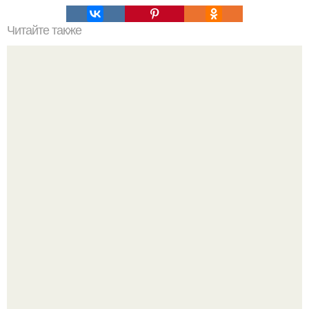
Читайте также
Лофт в Киеве ч. 1.
"Проиллюстрированные Люди": Томас майландер
превратил солнечные ожоги в арт - объект.