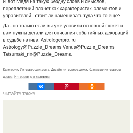
И вот глядя на такую бездну слоев и смыслов,
переплетений планет как характеристик, элементов и
управителей - стоит ли намешивать туда что-то ещё?
Да - но только если вы уже уловили основной сюжет и
вам нужны детали для описания событийных декораций
в судьбе натива. Astrologerpro. ru
Astrology@Puzzle_Dreams Venus@Puzzle_Dreams
Tatsumaki_rin@Puzzle_Dreams.
Категории:
Интерьер для дома
,
Дизайн интерьера дома
,
Красивые интерьеры
домов
,
Интерьер для квартиры
Читайте также