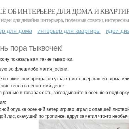
СЁ ОБ ИНТЕРЬЕРЕ ДЛЯ ДОМА И КВАРТИ
идеи для дизайна интерьера, полезные советы, интересны
ер для дома
интерьер для квартиры
идеи ди
нь пора тыквочек!
 хочу показать вам такие тыквочки.
вую во флешмобе магия_осени.
е и яркие, они прекрасно украсят интерьер вашего дома или
ние тепла в непогожий денек.
я разные в товарах есть, заглядывайте в осеннюю подборку
ия:
сной опушке осенний ветер игриво играл с опавшей листвой
ой лис, скачущий по тропинке, вдруг заметил что-то необычн