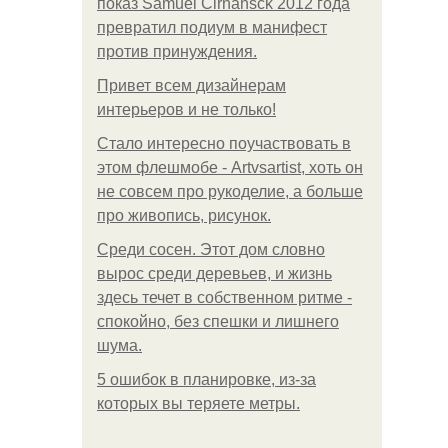
показ Samuel Cirnansck 2012 года
превратил подиум в манифест
против принуждения.
Привет всем дизайнерам
интерьеров и не только!
Стало интересно поучаствовать в
этом флешмобе - Artvsartist, хоть он
не совсем про рукоделие, а больше
про живопись, рисунок.
Среди сосен. Этот дом словно
вырос среди деревьев, и жизнь
здесь течет в собственном ритме -
спокойно, без спешки и лишнего
шума.
5 ошибок в планировке, из-за
которых вы теряете метры.