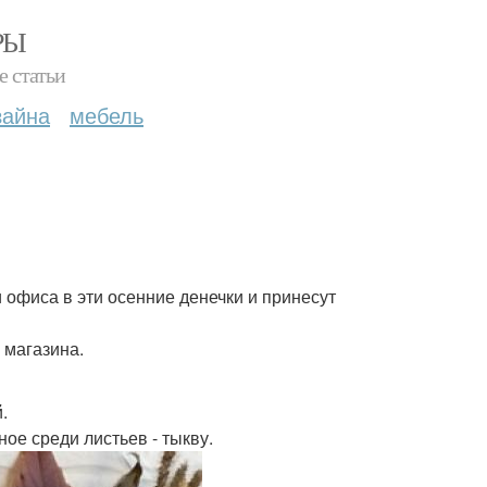
РЫ
е статьи
зайна
мебель
 офиса в эти осенние денечки и принесут
 магазина.
.
ое среди листьев - тыкву.