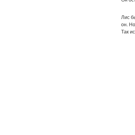
Лис б
он. Н
Так и