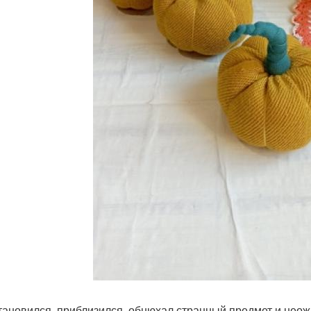
тановился, приблизился, обнюхал странный предмет и неож