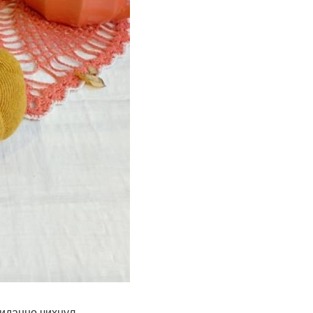
иданно чихнул.