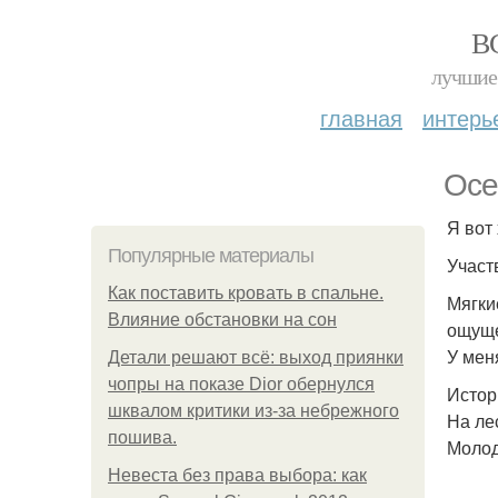
В
лучшие 
главная
интерь
Осе
Я вот
Популярные материалы
Участ
Как поставить кровать в спальне.
Мягки
Влияние обстановки на сон
ощуще
У мен
Детали решают всё: выход приянки
чопры на показе Dior обернулся
Истор
шквалом критики из-за небрежного
На ле
пошива.
Молод
Невеста без права выбора: как