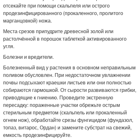
отсекайте при помощи скальпеля или острого
продезинфицированного (прокаленного, пролитого
марганцовкой) ножа.
Места срезов припудрите древесной золой или
растолчённой в порошок таблеткой активированного
угля.
Болезни и вредители.
Болезненный вид у растения в основном неправильным
поливом обусловлен. При недостаточном увлажнении
почвы подсыхают краешки листьев или они полностью
собираются гармошкой. От сырости развиваются грибки,
приводящие к гниению. Проведите экстренную
пересадку: пораженные участки обрежьте острым
стерильным предметом (скальпель или прокаленный
огнем нож), обработайте срезы фунгицидом (фундазол,
топаз, витарос, Ордан) и замените субстрат на свежий,
емкость продезинфицируйте.