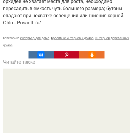
орхидее не хватает места для роста, необходимо
пересадить в емкость чуть большего размера; бутоны
опадают при нехватке освещения или гниения корней.
Chto - Posadit. ru/.
Категории:
Интерьер для дома
,
Красивые интерьеры домов
,
Интерьер деревянных
домов
Читайте также
Резьба по дереву в стиле барокко. Резьба по дереву:
стилистические направления и характерные узоры.