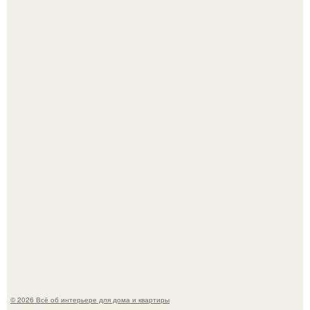
5 ошибок в планировке, из-за которых вы теряете метры.
"Проиллюстрированные Люди": Томас майландер
превратил солнечные ожоги в арт - объект.
© 2026 Всё об интерьере для дома и квартиры