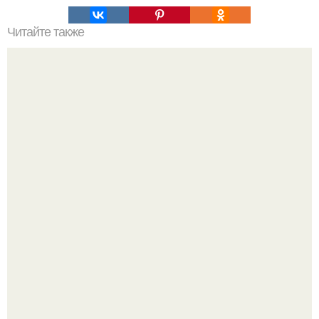
Читайте также
Значение картина с волками. В том случае, если вы
любите вышивать, то наверняка задумывались о том,
что означает та или иная вышитая вами картина.