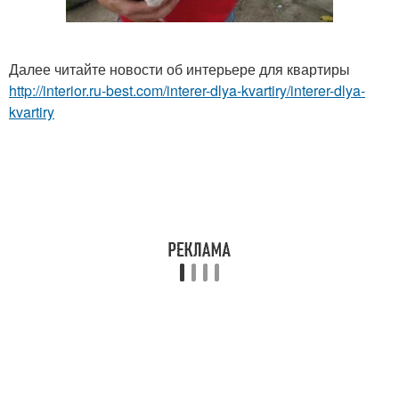
Далее читайте новости об интерьере для квартиры
http://interior.ru-best.com/interer-dlya-kvartiry/interer-dlya-
kvartiry