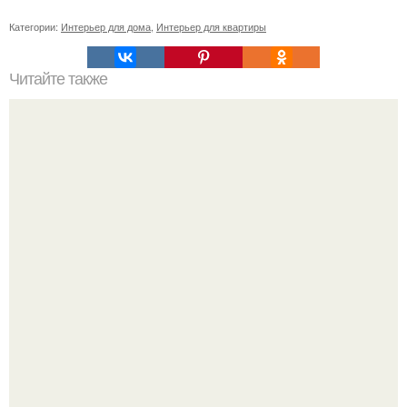
Категории:
Интерьер для дома
,
Интерьер для квартиры
Читайте также
Особенности дизайна ванной в красно - белом цвете.