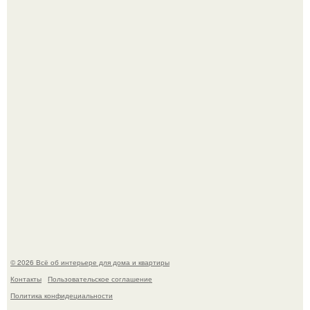
5 ошибок в планировке, из-за которых вы теряете метры.
"Проиллюстрированные Люди": Томас майландер
превратил солнечные ожоги в арт - объект.
© 2026 Всё об интерьере для дома и квартиры
Контакты
Пользовательское соглашение
Политика конфидециальности