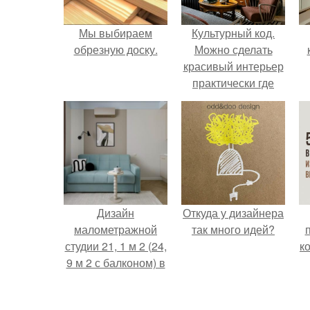
Мы выбираем
Культурный код.
обрезную доску.
Можно сделать
красивый интерьер
практически где
угодно.
Дизайн
Откуда у дизайнера
малометражной
так много идей?
студии 21, 1 м 2 (24,
к
9 м 2 с балконом) в
Краснодаре.