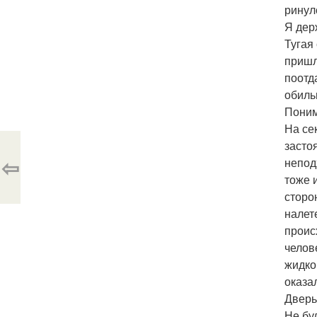
ринул
Я дер
Тугая
пришл
поотд
обиль
Поним
На се
засто
⇦
непод
тоже 
сторо
налет
проис
челов
жидко
оказал
Дверь
Не бу