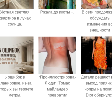
Уютная светлая
Ржала до икоты =.
В сети продолж
квартира в лучах
обсуждать
солнца.
изменения в
внешности
актрисы.
5 ошибок в
"Проиллюстрированные
Детали решают 
планировке, из-за
Люди": Томас
выход приянк
оторых вы теряете
майландер
чопры на пока
метры.
превратил
Dior обернулс
солнечные ожоги в
шквалом крити
арт - объект.
из-за небрежно