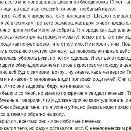
е всего мне понравилась шикарная блондиночка 19 лет - ап
 лица, да еще и ангельский голосок - гребаный идеал!
 того, Алёне я вроде как тоже понравился. Щедро поливая 
 к её вкусняхам третьего размера, как вдруг живот предател
точно приняли бы меня за собрата. Тян вроде как сделала ви
улись (несмотря на громкую музыку) посмотреть, кто там и
 вроде как почувствовал, что отпустило. Ну и хрен с ним. По
ку в соседнюю пустую комнату, где начались активные дейс
ивалась, убирала руки, но потом сдалась. И вот дело подхо
о друга обмундированием и готов к крестовому походу в це
но всё будто замирает вокруг, ну знаете, как в четвертом Га
м и на какое-то мгновенье видит призраки родителей. Они г
я. И что они задержат беду, но ненадолго.
е было и со мной, но вместо призраков я увидел печеньки. Т
бледные, говорили, что я должен срочно капитулировать, 
 Они обещали мне, что я успею уйти, но бежать надо прямо 
 со штанами обратно на жопу.
ерил им, всё-таки они - мои любимые печеньки.
охватил тело, но разум оставался чист. С нечеловеческим рё