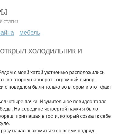
РЫ
е статьи
зайна
мебель
открыл холодильник и
Рядом с моей хатой уютненько расположились
ат, во втором наоборот - огромный выбор,
и с повидлом были только во втором и этот факт
ъел четыре пачки. Изумительное повидло таяло
беды. На середине четвертой пачки я было
кореш, приглашая в гости, который созвал к себе
хуле.
сразу начал знакомиться со всеми подряд.