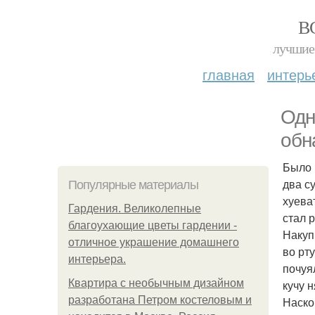
В
лучшие 
главная
интерь
Одн
обн
Было 
два с
Популярные материалы
хуева
Гардения. Великолепные
стал 
благоухающие цветы гардении -
Накуп
отличное украшение домашнего
во рт
интерьера.
почуя
Квартира с необычным дизайном
кучу 
разработана Петром костеловым и
Наско