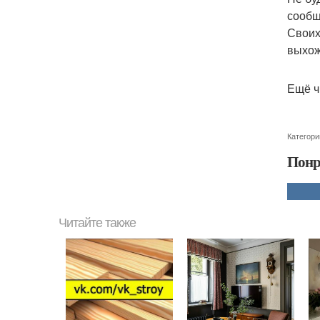
сообщ
Своих
выхож
Ещё ч
Категори
Понр
Читайте также