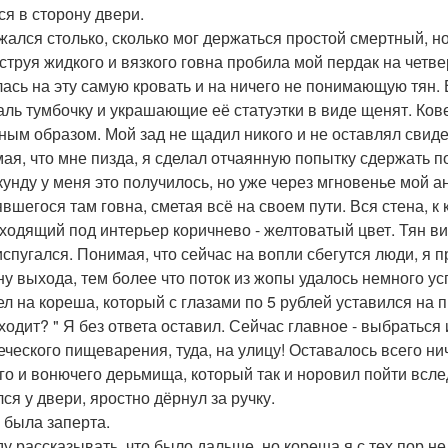
ся в сторону двери.
жался столько, сколько мог держаться простой смертный, но
 струя жидкого и вязкого говна пробила мой пердак на четв
ась на эту самую кровать и на ничего не понимающую тян.
аль тумбочку и украшающие её статуэтки в виде щенят. Ков
ным образом. Мой зад не щадил никого и не оставлял свиде
ая, что мне пизда, я сделал отчаянную попытку сдержать пот
кунду у меня это получилось, но уже через мгновенье мой а
явшегося там говна, сметая всё на своем пути. Вся стена, к
ходящий под интерьер коричнево - желтоватый цвет. Тян виз
испугался. Понимая, что сейчас на вопли сбегутся люди, я 
ну выхода, тем более что поток из жопы удалось немного ус
ел на кореша, который с глазами по 5 рублей уставился на п
ходит? " Я без ответа оставил. Сейчас главное - выбраться 
еческого пищеварения, туда, на улицу! Оставалось всего ни
го и вонючего дерьмища, который так и норовил пойти всле
ся у двери, яростно дёрнул за ручку.
 была заперта.
ду рассказывать, что было дальше, но кореша я с тех пор не