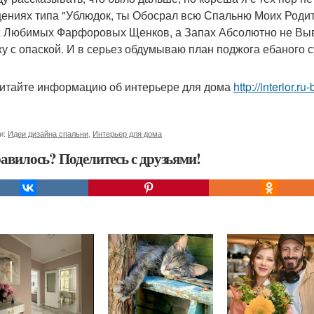
ениях типа "Ублюдок, ты Обосрал всю Спальню Моих Родит
 Любимых Фарфоровых Щенков, а Запах Абсолютно не Выве
у с опаской. И в серьез обдумываю план поджога ебаного 
итайте информацию об интерьере для дома
http://interior.
и:
Идеи дизайна спальни
,
Интерьер для дома
авилось? Поделитесь с друзьями!