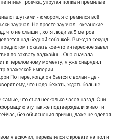
петитная троечка, упругая попка и премилые
диалог шутками - юмором, я стремился всё
ьски заурчал. Не просто заурчал - океанские
д, что не слышит, хотя люди за 5 метров
здевается над бедной собачкой. Выждав секунд
д предлогом показать кое-что интересное завел
твия по захвату ваджайны. Она сначала
дит к переломному моменту, я уже снарядил
нтр вражеской империи.
рри Поттере, когда он бьется с волан - де -
оворят ему, что надо бежать, ждать больше
е самые, что съел несколько часов назад. Они
информацию эту так же подтверждали живот и
сейчас, без объяснения причин, даже не одевая
вом я вскочил, перекатился с кровати на пол и