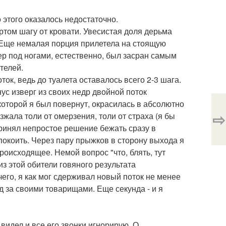
 этого оказалось недостаточно.
ертом шагу от кровати. Увесистая доля дерьма
 Еще немалая порция прилетела на стоящую
ер под ногами, естественно, был засран самым
телей.
ок, ведь до туалета оставалось всего 2-3 шага.
нус изверг из своих недр двойной поток
 которой я был повернут, окрасилась в абсолютно
⇨
жала толи от омерзения, толи от страха (я бы
принял непростое решение бежать сразу в
покоить. Через пару прыжков в сторону выхода я
роисходящее. Немой вопрос "что, блять, тут
из этой обители говяного результата
чего, я как мог сдерживал новый поток не менее
д за своими товарищами. Еще секунда - и я
 видел и все его звонки игнорирую. О