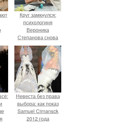
ают
Круг замкнулся:
психологиня
о
Вероника
Степанова снова
вышла замуж за
собственного
бывшего мужа.
всё:
Невеста без права
и
выбора: как показ
зе
Samuel Cirnansck
я
2012 года
ки
превратил подиум
го
в манифест против