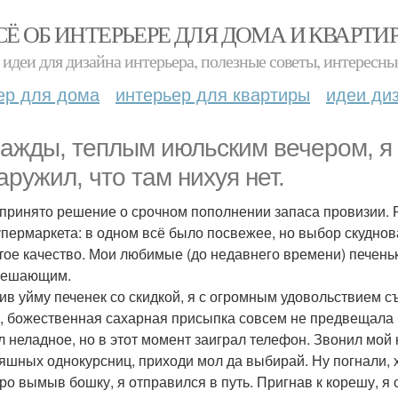
СЁ ОБ ИНТЕРЬЕРЕ ДЛЯ ДОМА И КВАРТИ
идеи для дизайна интерьера, полезные советы, интересны
ер для дома
интерьер для квартиры
идеи ди
ажды, теплым июльским вечером, я 
аружил, что там нихуя нет.
принято решение о срочном пополнении запаса провизии. 
упермаркета: в одном всё было посвежее, но выбор скуднов
тое качество. Мои любимые (до недавнего времени) печеньк
решающим.
ив уйму печенек со скидкой, я с огромным удовольствием с
у, божественная сахарная присыпка совсем не предвещала 
л неладное, но в этот момент заиграл телефон. Звонил мой 
няшных однокурсниц, приходи мол да выбирай. Ну погнали, 
ро вымыв бошку, я отправился в путь. Пригнав к корешу, я 