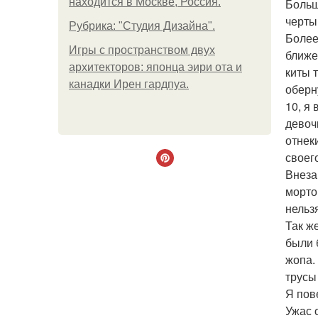
находится в Москве, Россия.
Больш
черты
Рубрика: "Студия Дизайна".
Более
Игры с пространством двух
ближе
архитекторов: японца эири ота и
киты 
канадки Ирен гардпуа.
оберн
10, я
девоч
отнек
своег
Внезап
морто
нельз
Так ж
были 
жопа.
трусы
Я пов
Ужас 