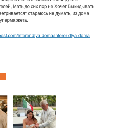
елей, Мать до сих пор не Хочет Выкидывать
тривается" стараюсь не думать, из дома
супермаркета.
ru-best.com/interer-dlya-doma/interer-dlya-doma