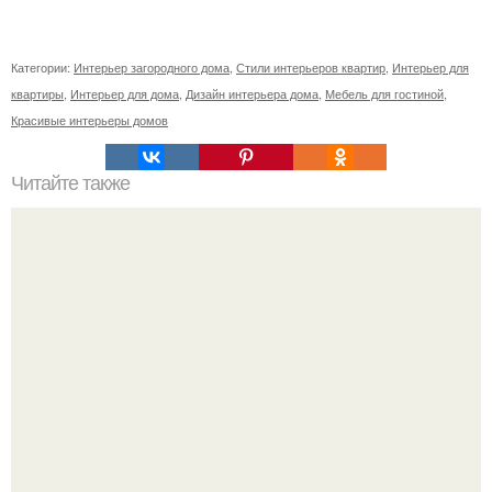
Категории:
Интерьер загородного дома
,
Стили интерьеров квартир
,
Интерьер для
квартиры
,
Интерьер для дома
,
Дизайн интерьера дома
,
Мебель для гостиной
,
Красивые интерьеры домов
Читайте также
Резьба по дереву в стиле барокко. Резьба по дереву:
стилистические направления и характерные узоры.