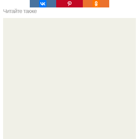
Читайте также
Мебельные тенденции 2015 в кухонных гарнитурах.
Почему в советских квартирах ставили сразу две
входные двери.