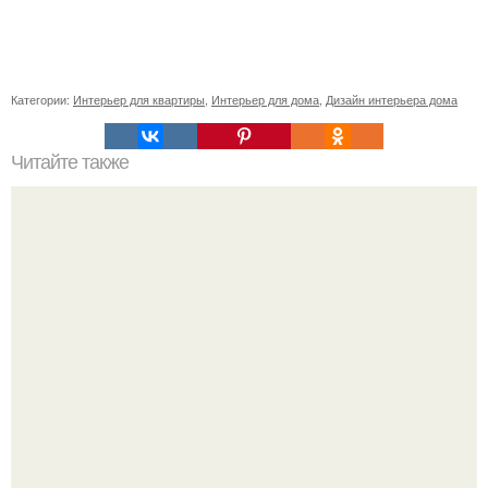
Категории:
Интерьер для квартиры
,
Интерьер для дома
,
Дизайн интерьера дома
Читайте также
Выкройка теплых домашних тапочек.