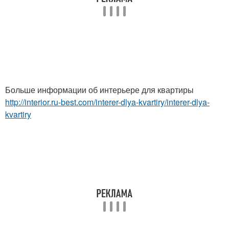
Больше информации об интерьере для квартиры
http://interior.ru-best.com/interer-dlya-kvartiry/interer-dlya-
kvartiry