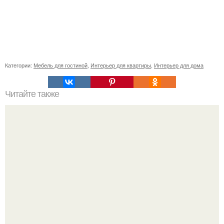
Категории:
Мебель для гостиной
,
Интерьер для квартиры
,
Интерьер для дома
Читайте также
11 рецептов сахарной глазури, чтобы подойти творчески
к украшению печенюшек.