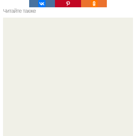
Читайте также
Резьба по дереву в стиле барокко. Резьба по дереву:
стилистические направления и характерные узоры.
Культурный код. Можно сделать красивый интерьер