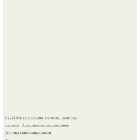
"Проиллюстрированные Люди": Томас майландер
превратил солнечные ожоги в арт - объект.
Эко - панно "Песочный Берег":
© 2026 Всё об интерьере для дома и квартиры
Контакты
Пользовательское соглашение
Политика конфидециальности
Обратная связь