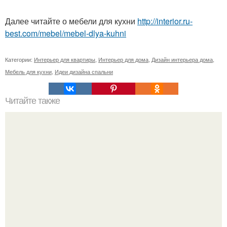
Далее читайте о мебели для кухни
http://interior.ru-
best.com/mebel/mebel-dlya-kuhni
Категории:
Интерьер для квартиры
,
Интерьер для дома
,
Дизайн интерьера дома
,
Мебель для кухни
,
Идеи дизайна спальни
Читайте также
Эклектичная квартира в доме, построенном в 19 веке.