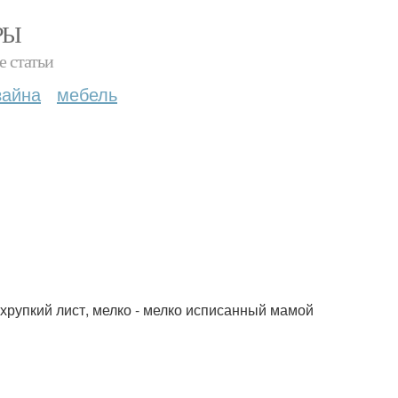
РЫ
е статьи
зайна
мебель
 хрупкий лист, мелко - мелко исписанный мамой