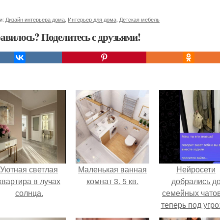
и:
Дизайн интерьера дома
,
Интерьер для дома
,
Детская мебель
авилось? Поделитесь с друзьями!
Уютная светлая
Маленькая ванная
Нейросети
квартира в лучах
комнат 3. 5 кв.
добрались д
солнца.
семейных чатов
теперь под угро
мамины нерв