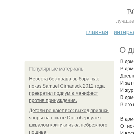
В
лучшие 
главная
интерь
О д
В дом
В дом
Популярные материалы
Древн
Невеста без права выбора: как
И за п
показ Samuel Cirnansck 2012 года
И жур
превратил подиум в манифест
В дом
против принуждения.
В его
Детали решают всё: выход приянки
….
чопры на показе Dior обернулся
В дом
шквалом критики из-за небрежного
От но
пошива.
И вос