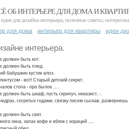
СЁ ОБ ИНТЕРЬЕРЕ ДЛЯ ДОМА И КВАРТИ
идеи для дизайна интерьера, полезные советы, интересны
ер для дома
интерьер для квартиры
идеи ди
изайне интерьера.
е должен быть кот.
е должен быть плед.
ий бабушкин кустик алоэ.
линтусом - вот! Старый детский секрет.
налов стопа - про былое ….
е должен быть шкаф, пусть скрипуч, неказист, -.
 недрах, согретых годами, связку писем сыскав, развернешь
е должен быть свет.
чного окна, запах кофе и яблок с корицей ….
кресный обед.