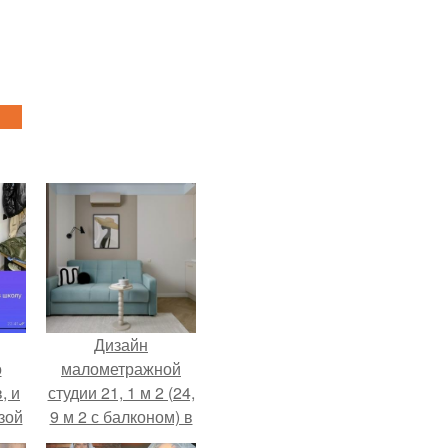
Дизайн
о
малометражной
, и
студии 21, 1 м 2 (24,
зой
9 м 2 с балконом) в
ы.
Краснодаре.