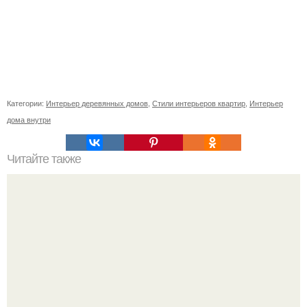
Категории:
Интерьер деревянных домов
,
Стили интерьеров квартир
,
Интерьер
дома внутри
Читайте также
Резьба по дереву в стиле барокко. Резьба по дереву:
стилистические направления и характерные узоры.