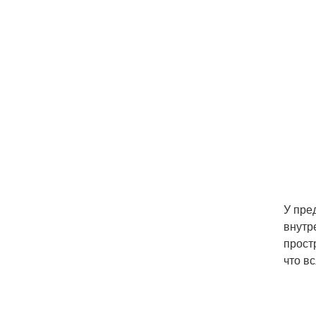
У пре
внутр
прост
что в