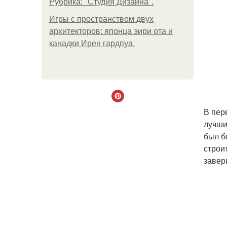
Рубрика: "Студия Дизайна".
Игры с пространством двух
архитекторов: японца эири ота и
канадки Ирен гардпуа.
В пер
лучши
был б
строи
завер