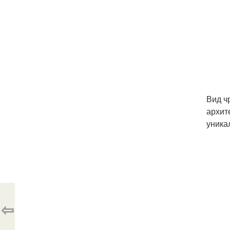
Вид ч
архит
уника
⇦