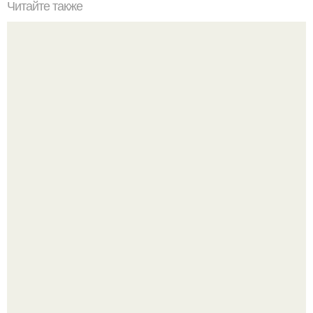
Читайте также
Ваза из бутылки. Приступаем к уроку
Я не дизайнер интерьеров и никогда им не была.