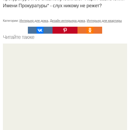
Имени Прокуратуры" - слух никому не режет?
Категории:
Интерьер для дома
,
Дизайн интерьера дома
,
Интерьер для квартиры
Читайте также
Резьба по дереву в стиле барокко. Резьба по дереву:
стилистические направления и характерные узоры.