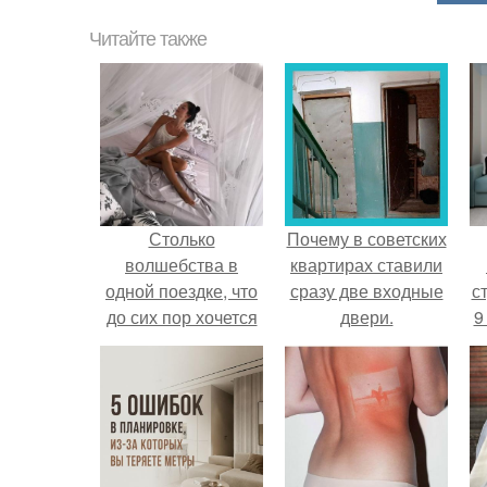
Читайте также
Столько
Почему в советских
волшебства в
квартирах ставили
одной поездке, что
сразу две входные
ст
до сих пор хочется
двери.
9
этими моментами с
вами делиться?