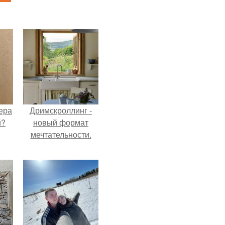
ера
Дримскроллинг -
й?
новый формат
мечтательности.