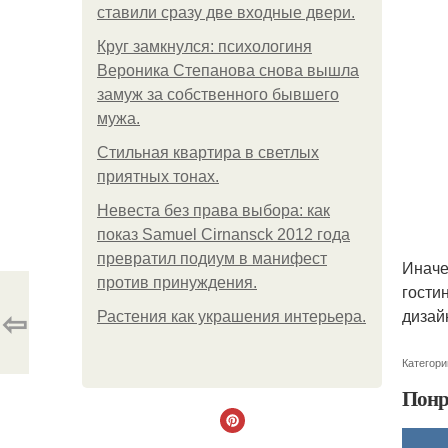
ставили сразу две входные двери.
Круг замкнулся: психологиня
Вероника Степанова снова вышла
замуж за собственного бывшего
мужа.
Стильная квартира в светлых
приятных тонах.
Невеста без права выбора: как
показ Samuel Cirnansck 2012 года
превратил подиум в манифест
Иначе
против принуждения.
гости
⇦
дизай
Растения как украшения интерьера.
Категори
Понр