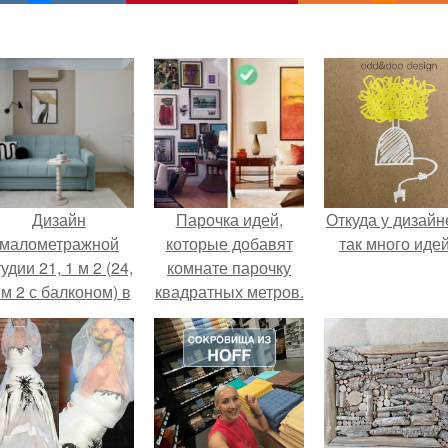
Дизайн
Парочка идей,
Откуда у дизайн
малометражной
которые добавят
так много иде
удии 21, 1 м 2 (24,
комнате парочку
 м 2 с балконом) в
квадратных метров.
Краснодаре.