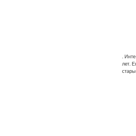
. Инт
лет. 
стары