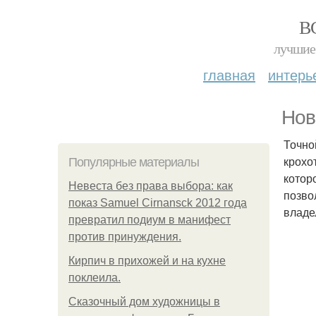
В
лучшие 
главная
интерь
Нов
Точной
крохо
Популярные материалы
котор
Невеста без права выбора: как
позво
показ Samuel Cirnansck 2012 года
владе
превратил подиум в манифест
против принуждения.
Кирпич в прихожей и на кухне
поклеила.
Сказочный дом художницы в