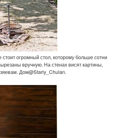
те стоит огромный стол, которому больше сотни
вырезаны вручную. На стенах висят картины,
зяевам. Дом@Stariy_Chulan.