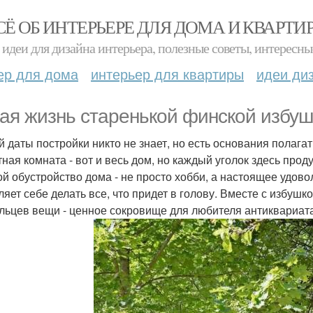
СЁ ОБ ИНТЕРЬЕРЕ ДЛЯ ДОМА И КВАРТИ
идеи для дизайна интерьера, полезные советы, интересны
ер для дома
интерьер для квартиры
идеи ди
ая жизнь старенькой финской избуш
 даты постройки никто не знает, но есть основания полагать
тная комната - вот и весь дом, но каждый уголок здесь прод
ой обустройство дома - не просто хобби, а настоящее удовол
ляет себе делать все, что придет в голову. Вместе с избуш
льцев вещи - ценное сокровище для любителя антиквариат