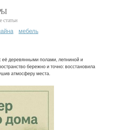
РЫ
е статьи
зайна
мебель
 с её деревянными полами, лепниной и
остранство бережно и точно: восстановила
рушив атмосферу места.