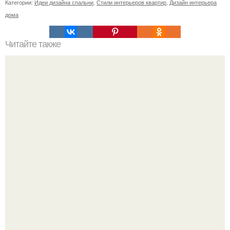
Категории:
Идеи дизайна спальни
,
Стили интерьеров квартир
,
Дизайн интерьера
дома
Читайте также
Красивое будущее: как использовать цвет года Pantone
2023 в интерьере