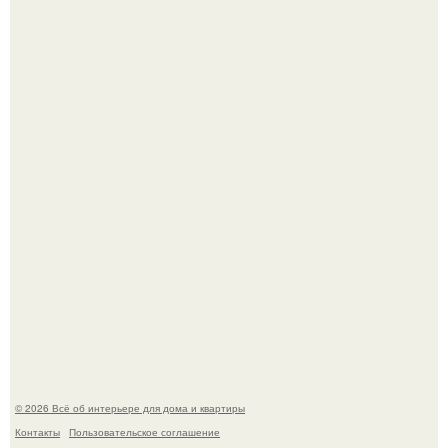
Квартира дипломата. Дизайнер Татьяна Сорокина -
Ильина создала классический интерьер для возрастной
пары в квартире площадью 82, 5 кв.
Моё знакомство с михайловским замком - и я в восторге!
© 2026 Всё об интерьере для дома и квартиры
Контакты
Пользовательское соглашение