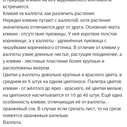
встречается.
Кливия vs валлота: как различить растения.
Нередко кливию путают с валлотой, хотя растения
значительно отличаются друг от друга. Основная черта
кливии - отсутствие луковицы. У неё короткое толстое
корневище, а у валлоты - удлинённая луковица с
чешуйками коричневого оттенка. В отличие от кливии у
валлоты узкие длинные листья, растущие поодиночке, а
у кливии - листовые пластинки более крупные и
расположены веером.
Цветки у валлоты довольно крупные и красного цвета, в
среднем их 5 штук на одном цветоносе. Палитра цветов
кливии - от жёлтого до ярко - красного, её цветки мельче,
на цветоносе насчитывается от 10 до 40 штук. Ещё одна
особенность кливии, отличающая её от валлоты, -
оранжевый сок. В случае если срезать лист, то на срезе
появятся оранжевые капельки.
Валлота.