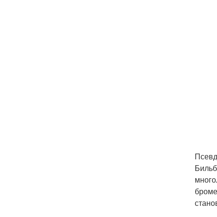
Псевд
Бильб
много
броме
стано