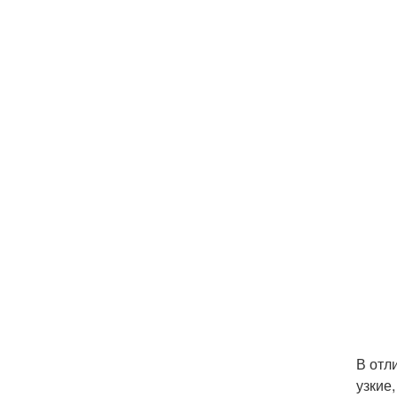
В отл
узкие