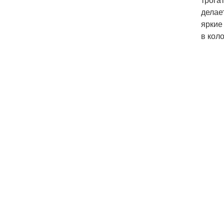
делае
яркие
в коло