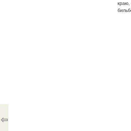
краю,
бильб
⇦