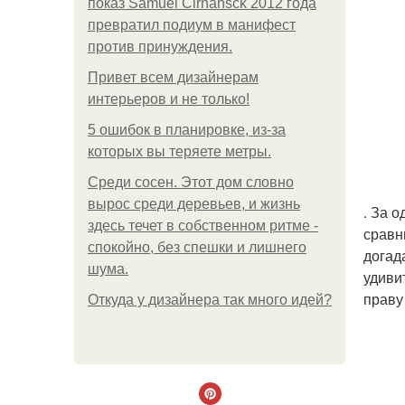
показ Samuel Cirnansck 2012 года
превратил подиум в манифест
против принуждения.
Привет всем дизайнерам
интерьеров и не только!
5 ошибок в планировке, из-за
которых вы теряете метры.
Среди сосен. Этот дом словно
вырос среди деревьев, и жизнь
. За 
здесь течет в собственном ритме -
сравн
спокойно, без спешки и лишнего
догад
шума.
удиви
праву
Откуда у дизайнера так много идей?