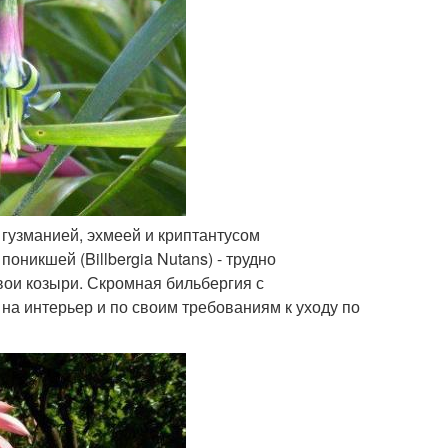
 гузманией, эхмеей и криптантусом
никшей (Billbergia Nutans) - трудно
свои козыри. Скромная бильбергия с
а интерьер и по своим требованиям к уходу по