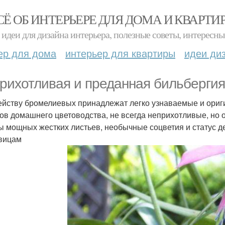
СЁ ОБ ИНТЕРЬЕРЕ ДЛЯ ДОМА И КВАРТИ
идеи для дизайна интерьера, полезные советы, интересны
ер для дома
интерьер для квартиры
идеи ди
рихотливая и преданная бильберги
ейству бромелиевых принадлежат легко узнаваемые и ориг
ов домашнего цветоводства, не всегда неприхотливые, но 
ы мощных жестких листьев, необычные соцветия и статус д
вицам