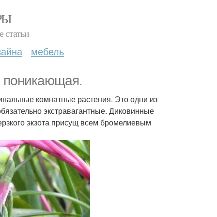
РЫ
е статьи
зайна
мебель
я поникающая.
инальные комнатные растения. Это одни из
обязательно экстравагантные. Диковинные
ерзкого экзота присущ всем бромелиевым