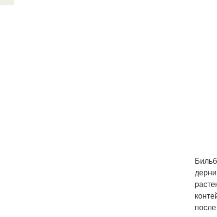
Бильб
дерни
расте
конте
после