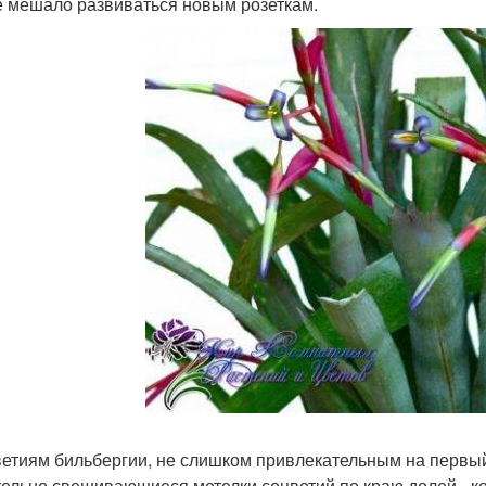
е мешало развиваться новым розеткам.
ветиям бильбергии, не слишком привлекательным на первый
тельно свешивающиеся метелки соцветий по краю долей - ко