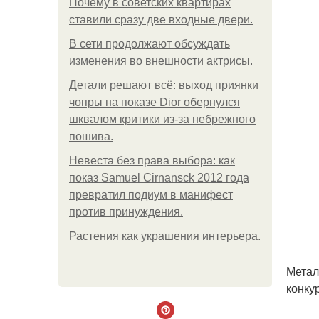
Почему в советских квартирах
ставили сразу две входные двери.
В сети продолжают обсуждать
изменения во внешности актрисы.
Детали решают всё: выход приянки
чопры на показе Dior обернулся
шквалом критики из-за небрежного
пошива.
Невеста без права выбора: как
показ Samuel Cirnansck 2012 года
превратил подиум в манифест
против принуждения.
Растения как украшения интерьера.
Метал
конку