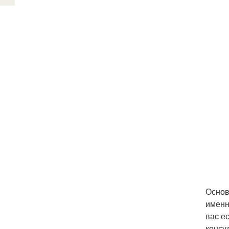
Основ
именн
вас е
консу