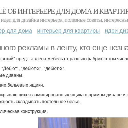
СЁ ОБ ИНТЕРЬЕРЕ ДЛЯ ДОМА И КВАРТИ
идеи для дизайна интерьера, полезные советы, интересны
ер для дома
интерьер для квартиры
идеи ди
ного рекламы в ленту, кто еще незн
овский" представлена мебель от разных фабрик, в том числ
"Дебют", "дебют-2", "дебют-3".
ые диваны.
ие бельевые ящики.
акрывающихся ламинированных ящика в прямом диване и о
жность складывать постельное белье.
лическая конструкция.