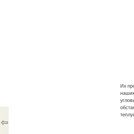
Их пр
наших
углов
обста
теплу
⇦