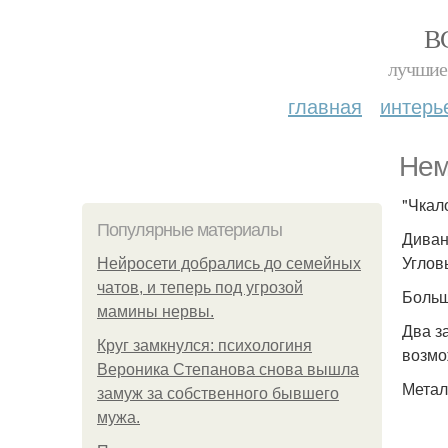
В
лучшие 
главная
интерь
Нем
"Чкал
Популярные материалы
Диван 
Углов
Нейросети добрались до семейных
чатов, и теперь под угрозой
Больш
мамины нервы.
Два з
Круг замкнулся: психологиня
возмо
Вероника Степанова снова вышла
Метал
замуж за собственного бывшего
мужа.