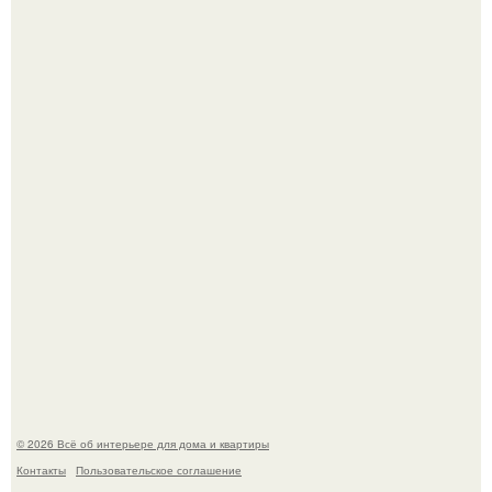
69-Летний житель Италии создал фальшивый античный
амфитеатр и долгое время успешно выдавал его за
настоящее историческое наследие.
Эко - панно "Песочный Берег":
© 2026 Всё об интерьере для дома и квартиры
Контакты
Пользовательское соглашение