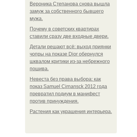
Вероника Степанова снова вышла
замуж за собственного бывшего
мужа.
Почему в советских квартирах
ставили сразу две входные двери.
Детали решают всё: выход приянки
чопры на показе Dior обернулся
шквалом критики из-за небрежного
пошива.
Невеста без права выбора: как
показ Samuel Cirnansck 2012 года
превратил подиум в манифест
против принуждения.
Растения как украшения интерьера.