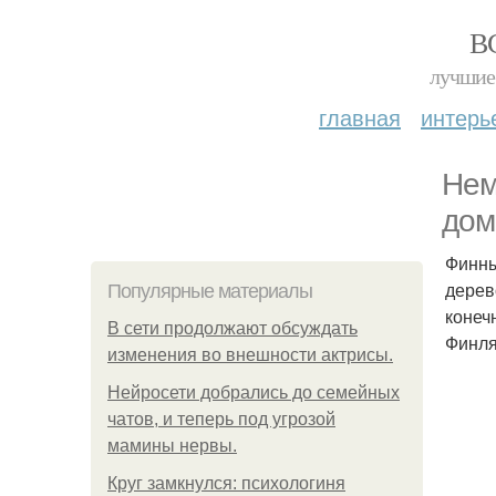
В
лучшие 
главная
интерь
Нем
дом
Финны
дерев
Популярные материалы
конеч
В сети продолжают обсуждать
Финля
изменения во внешности актрисы.
Нейросети добрались до семейных
чатов, и теперь под угрозой
мамины нервы.
Круг замкнулся: психологиня