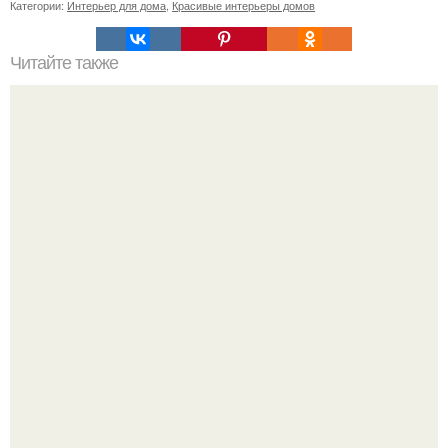
Категории:
Интерьер для дома
,
Красивые интерьеры домов
Читайте также
Неправильное размещение картин. 5 ошибок
размещения картин на стенах