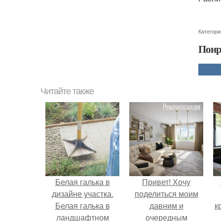
Категори
Понр
Читайте также
Белая галька в
Привет! Хочу
дизайне участка.
поделиться моим
Белая галька в
давним и
к
ландшафтном
очередным