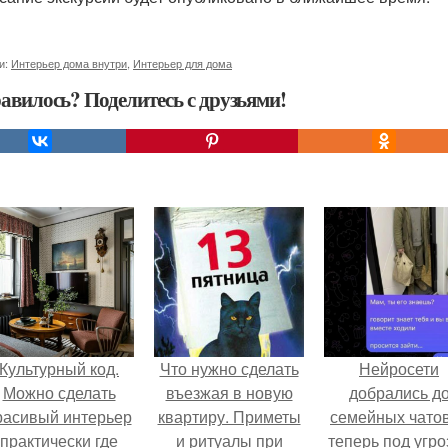
и:
Интерьер дома внутри
,
Интерьер для дома
авилось? Поделитесь с друзьями!
Культурный код.
Что нужно сделать
Нейросети
Можно сделать
въезжая в новую
добрались д
расивый интерьер
квартиру. Приметы
семейных чатов
практически где
и ритуалы при
теперь под угро