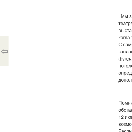
. Мы 
театр
выста
когда
С сам
⇦
запла
фунда
потол
опред
допол
Помни
обста
12 ию
возмо
Распи