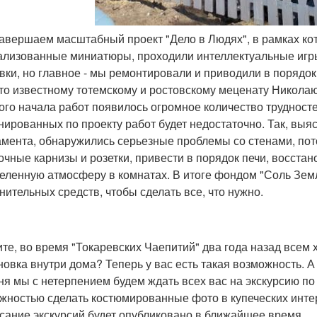
завершаем масштабный проект "Дело в Людях", в рамках ко
ализованные миниатюры, проходили интеллектуальные игры
вки, но главное - мы ремонтировали и приводили в порядо
-то известному тотемскому и ростовскому меценату Никола
ого начала работ появилось огромное количество трудносте
нированных по проекту работ будет недостаточно. Так, выя
мента, обнаружились серьезные проблемы со стенами, пот
очные карнизы и розетки, привести в порядок печи, восстан
еленную атмосферу в комнатах. В итоге фондом "Соль Зем
нительных средств, чтобы сделать все, что нужно.
те, во время "Токаревских Чаепитий" два года назад всем х
новка внутри дома? Теперь у вас есть такая возможность. А 
ня мы с нетерпением будем ждать всех вас на экскурсию по
жностью сделать костюмированные фото в купеческих инте
сание экскурсий будет опубликовано в ближайшее время.