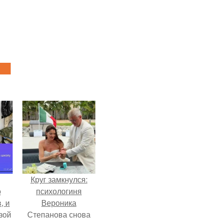
Круг замкнулся:
о
психологиня
, и
Вероника
зой
Степанова снова